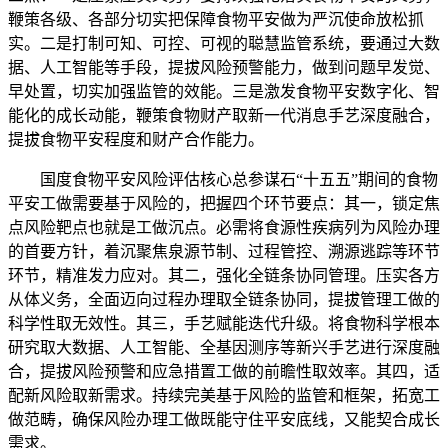
鞭策各级、各部分切实把保障食物平安做为严沉使命放松抓
实。二是打制可知、可控、可视的聪慧监管系统，要通过大数
据、人工智能等手段，提拔风险预警能力，做到问题早发觉、
早处置，切实加强监管的效能。三是激发食物平安数字化、智
能化的成长动能，鞭策食物财产取新一代消息手艺深度融合，
提拔食物平安程度和财产合作能力。
国度食物平安风险评估核心总参谋石“十五五”期间的食物
平安工做需要基于风险的，把握四个环节要点：其一，锁定焦
点风险靶点也就是工做沉点。必需将食源性疾病列为风险办理
的首要方针，着沉聚焦泉源节制、过程管控、溯源逃踪等环节
环节，精准发力应对。其二，强化全链条协同管理。压实各方
从体义务，全面迈向过程办理取全链条协同，提拔管理工做的
科学性取无效性。其三，手艺赋能迭代升级。将食物科学根本
研究取大数据、人工智能、全基因测序等新兴手艺进行深度融
合，提拔风险预警和应急措置工做的前瞻性取效率。其四，适
配新风险取新需求。持续完美基于风险的监管和框架，拓宽工
做范畴，确保风险办理工做既能守住平安底线，又能契合成长
需求。