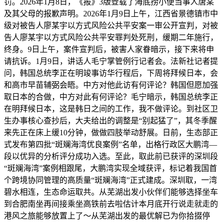
罚。2026年1月8日，《报》3版登载了海底捞小便当事人唐某
及其父母的报歉声明。2026年1月9日上午，江西省景德镇市中
级对被告人廖某宇以方式风险公共平安案一审公开宣判，对被
告人廖某宇以方式风险公共平安罪判处死刑，缓期二年施行，
终身。9日上午，案件宣判后，被害人家眷暗示，接下来将申
请抗诉。1月9日，讲话人毛宁掌管例行记者会。法新社记者提
问，韩国总统李正在明竣事访华行程后，下周将拜候日本，会
和高市早苗辅弼会晤。中方对他此访有何评论？韩国但愿加强
取日本的合做，中方对此有何评论？毛宁暗示，韩国总统李正
在明拜候日本，这是韩日之间的工作，我不做评论。到社区卫
生办事核心查抄后，大夫给出的调整是“别起猛了”，其冬季醒
来先正在床上缓10分钟，做做四肢举动舒展。日前，生态部正
式发布第四批“斑斓海湾优良案例”名单，出格行政区大鹏湾—
段以优异的分析评分成功入选。至此，取此前已获评的深圳段
“斑斓海湾”案例相跟尾，大鹏湾实现全域获评，标记着我国首
个跨境协同管理的高质量“斑斓海湾”正式建成。深圳取，一湾
碧水相连，生态命运取共。从芜湖出发小伙伴们能够选择坐车
到合肥南坐再间接乘坐高铁前去啦估计本月底开行说走就走的
港风之旅能够放置上了～从芜湖出发的最优解已为你拾掇停