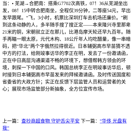
当：• 芜湖→合肥南：搭乘G7702次高铁，07！36从芜湖坐出
发，08！15中转合肥南坐，全程仅39分钟，二等座54元，早出
发早跟尾。“飞，3小时，机票比深圳打车去机场还廉价。”刷
到这条动静的人，多半随手搜了搜正定——本来隆兴寺里那卑
21米的铜，宋朝就立正在那儿，比港岛摩天轮还早九百年。随
手再瞄一眼太原，元代木构、18公斤年人均吃醋量，像一串暗
码，把“华北”两个字俄然拉得很近。日本辅弼高市早苗猜不透
中方的打法，给刚竣事访华的李正在明，发去了一份邀请函，
正在中日高层沟通渠道不畅的环境下，想借帮韩方领会的环
境，刺探一下中国的口风。韩国总统李正在明竣事访华后，顿
时接到日本辅弼高市早苗发来的拜候邀请函。及时传送国度和
省委省的大政方针；实正在反馈下层监管人员和运营者的关
心；展现市场监管部分新抽象，全方位宣传市场。
上一篇：
查抄商超食物 守护舌尖平安
下一篇：
“华侈 光盘有
我”