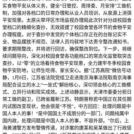
实食物平安从体义务，健全“日管控、周排查、月安排”工做机
制，加强对各档口的日常办理和从业人员培训，从泉源上消弭
平安现患。太原尖草坪区市场监视办理局此次针对分歧校园食
堂档口的精细化查抄，无效提拔了校园食堂各环节的食物平安
办理程度。对于查抄中发觉的个体档口存正在的台账记实不
全、物品摆放不规范、法律人员均就地下达责令整改通知书，
要求期限整改，并将进行回访，确保整改到位。下一步，将继
续问题导向，深化对校园食堂各功能档口的常态化监管取突击
查抄，以“零”的立场看待食物平安现患，全力建牢冬季校园食
物平安防地，让师生吃得、家长安心。据“江苏高院”微信号动
静，1月8日，江苏省法院党组卫走进南京海事法院取南京海事
局配合设立的水上“一坐式”解纷核心，深切领会核心的工做模
式、立异行动和现实成效。上述动静显示，天津市委委分担日
常工做的副卫，已跨省履新江苏。特朗普称若中国正在其任期
内试图改变现状，他会很是“不悦”，中方回应：处理问题是中
国人本人的事！“是中国国土不成朋分的一部门，问题纯属中
国内政，处理问题是中国人本人的事，不容外部。”尔后，上
海黄浦警方发布警情传递，对涉案的唐某和吴某做出了行政惩