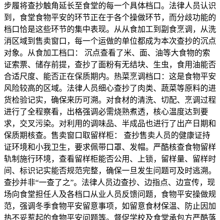
步履将查抄触角延长至食堂的每一个具体档口。法律人员认识
到，食堂食物平安的环节正在于各个操做环节，而分歧功能的
档口恰是这些环节的集中表现。从从食加工到副食烹调，从洗
消区域到售卖窗口，每一个运做的单位都成为本次查抄的沉点
对象。从食加工档口： 沉点查看了米、面、油等大食物的索
证索票、储存前提，查抄了面粉有无结块、生虫，食用油能否
合适尺度、能否正在保质期内。热菜烹调档口：这是食物平安
风险较高的区域。法律人员细心查抄了肉类、蔬菜等原料的进
货检验记实，确保来历可溯。对食材的清洗、切配、烹调过程
进行了全程察看，出格强调必需烧熟煮透，核心温度达到要
求，交叉污染。对利用的调味品、半成品也进行了出产日期和
保质期核查。售卖窗口取留样柜： 查抄售卖人员的健康证持
证环境和小我卫生，要求佩带口罩、发帽。严酷核查食物留样
轨制施行环境，查看留样柜能否公用、上锁，留样量、留样时
间、标识记实能否规范完整，确保一旦发生问题可及时逃溯。
查抄并非“一查了之”。法律人员边查抄、边指点、边宣传，现
场向食堂担任人及各档口从业人员反馈问题，食物平安操做规
范，强调冬季食物平安留意事项，如留意食材保温、防止因加
热不妥惹起的食物平安问题等。督促学校及食堂承包方严酷落