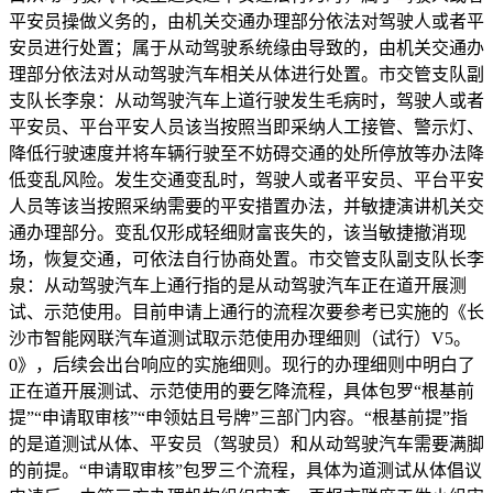
平安员操做义务的，由机关交通办理部分依法对驾驶人或者平
安员进行处置；属于从动驾驶系统缘由导致的，由机关交通办
理部分依法对从动驾驶汽车相关从体进行处置。市交管支队副
支队长李泉：从动驾驶汽车上道行驶发生毛病时，驾驶人或者
平安员、平台平安人员该当按照当即采纳人工接管、警示灯、
降低行驶速度并将车辆行驶至不妨碍交通的处所停放等办法降
低变乱风险。发生交通变乱时，驾驶人或者平安员、平台平安
人员等该当按照采纳需要的平安措置办法，并敏捷演讲机关交
通办理部分。变乱仅形成轻细财富丧失的，该当敏捷撤消现
场，恢复交通，可依法自行协商处置。市交管支队副支队长李
泉：从动驾驶汽车上通行指的是从动驾驶汽车正在道开展测
试、示范使用。目前申请上通行的流程次要参考已实施的《长
沙市智能网联汽车道测试取示范使用办理细则（试行）V5。
0》，后续会出台响应的实施细则。现行的办理细则中明白了
正在道开展测试、示范使用的要乞降流程，具体包罗“根基前
提”“申请取审核”“申领姑且号牌”三部门内容。“根基前提”指
的是道测试从体、平安员（驾驶员）和从动驾驶汽车需要满脚
的前提。“申请取审核”包罗三个流程，具体为道测试从体倡议