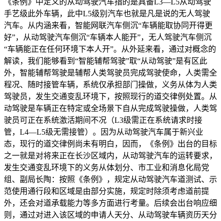
《条例》中定义的从动驾驶汽车指的是具备L3—L5从动驾驶
手艺级此外车辆，此中L5级别汽车也就是凡是说的无人驾驶
汽车。从内涵来看，智能网联汽车侧沉“车辆能取协同开得更
好”，从动驾驶汽车侧沉“车辆本人能开”，无人驾驶汽车侧沉
“车辆能正在任何环境下本人开”。从外延来看，通过对概念的
解读，我们能够看到“智能辅帮驾驶”取“从动驾驶”是有区此
外，智能辅帮驾驶是辅帮人类驾驶员完成驾驶使命，人类需全
程况、随时接管车辆，系统仅承担部门操做，义务从体为人类
驾驶员，发生交通变乱环境下，按照现行的道交律例处置。从
动驾驶是车辆正在特定或全场景下自从完成驾驶操做，人类驾
驶员可正在系统激活期间不况（L3级需正在系统请求时接
管，L4—L5级无需接管）。因为从动驾驶汽车属于新兴业
态，现行的道交律例尚未有明白，因而，《条例》出台的目标
之一就是对将来正在长沙区域内，从动驾驶汽车的运转要求，
发生交通变乱环境下的义务从体划分、市工业和消息化局党
组、副局长陶：按照《条例》，规定从动驾驶汽车道测试、示
范使用通行段和区域是由部分实施，规定时除须考虑道前提
外，还会对道承载能力等多方面进行考量。后续会出台响应细
则，通过对进入该区域的申请人天分、从动驾驶车辆资历天分