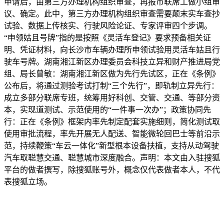
申请后，由第三方办理机构组织审查，再报市联席工做小组审
议、确定。此中，第三方办理机构组织审查需要颠末实车查抄
试验、数据上传核实、行驶风险论证、专家评审四个步调。
“申领姑且号牌”指的是按照《灵活车登记》要求预备相关证
明、凭证材料，向长沙市车辆办理所申领试验用灵活车姑且行
驶车号牌。湖南湘江新区办理委员会科技立异和财产推进局党
组、局长曾敏：湖南湘江新区做为先行先试区，正在《条例》
公布后，将通过测验考试打制“三个先行”，即轨制立异先行：
成立多部分联席专班，统筹用好科创、交管、交通、等部分资
本，实现道测试、示范使用的“一件事一次办”；政策协同先
行：正在《条例》框架内率先制定配套实施细则，简化测试取
使用审批流程，率先开展无人配送、智能微轮回巴士等前沿示
范，持续鞭策“车云一体化”新型根本设备扶植，支持从动驾驶
汽车取聪慧交通、聪慧城市深度融合。声明：本文由入驻搜狐
平台的做者撰写，除搜狐账号外，概念仅代表做者本人，不代
表搜狐立场。