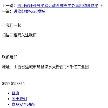
上一篇：
四川省旺苍县平易近政系统养老办事机构食物平
下
一篇：
进修纪要Word模板
与我们一起
扫描二维码关注我们
联系我们
地址：山西省运城市绛县涑水大街西QY千亿工业园
0359-6523374
首页
关于我们
食品安全动态