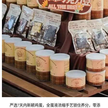
严选7天内新颖鸡蛋，全蛋液浓缩手艺锁住养分，零添