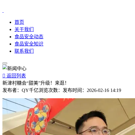
首页
关于我们
食品安全动态
食品安全知识
联系我们

返回列表
新津村糖会“甜美”升级！来逛！
发布者：
QY千亿
浏览次数：
发布时间：
2026-02-16 14:19