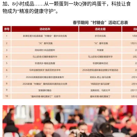
加、8小时成品……从一颗蛋到一块Q弹的鸡蛋干，科技让食
物成为“精准的健康守护”。