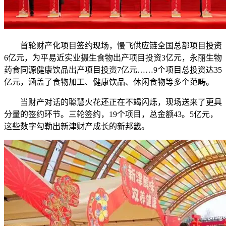
首轮财产化项目签约现场，慢飞供应链全国总部项目投资
6亿元，为平易近实业摄生食物出产项目投资3亿元，永丽生物
药食同源健康饮品出产项目投资7亿元……9个项目总投资达35
亿元，涵盖了食物加工、健康饮品、休闲食物等多个范畴。
当财产对话的聪慧火花还正在不竭闪烁，现场送来了更具
分量的签约环节。三轮签约，19个项目，总金额43。5亿元，
这些数字勾勒出新津财产成长的新邦畿。