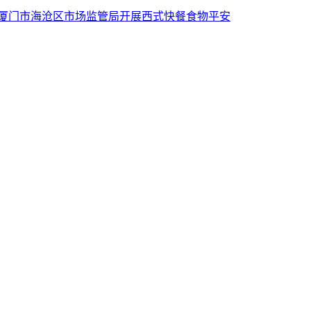
厦门市海沧区市场监管局开展西式快餐食物平安