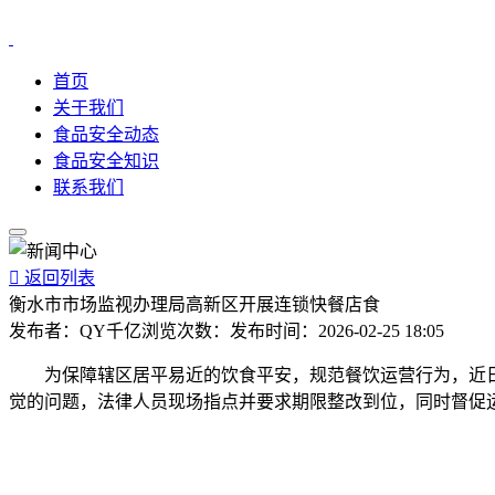
首页
关于我们
食品安全动态
食品安全知识
联系我们

返回列表
衡水市市场监视办理局高新区开展连锁快餐店食
发布者：
QY千亿
浏览次数：
发布时间：
2026-02-25 18:05
为保障辖区居平易近的饮食平安，规范餐饮运营行为，近日
觉的问题，法律人员现场指点并要求期限整改到位，同时督促