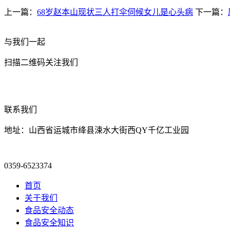
上一篇：
68岁赵本山现状三人打伞伺候女儿是心头病
下一篇：
与我们一起
扫描二维码关注我们
联系我们
地址：山西省运城市绛县涑水大街西QY千亿工业园
0359-6523374
首页
关于我们
食品安全动态
食品安全知识