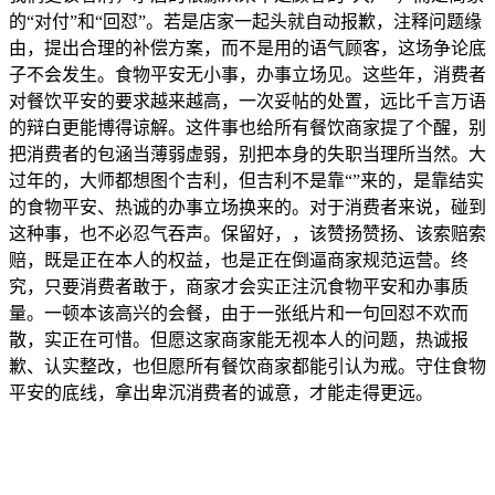
的“对付”和“回怼”。若是店家一起头就自动报歉，注释问题缘
由，提出合理的补偿方案，而不是用的语气顾客，这场争论底
子不会发生。食物平安无小事，办事立场见。这些年，消费者
对餐饮平安的要求越来越高，一次妥帖的处置，远比千言万语
的辩白更能博得谅解。这件事也给所有餐饮商家提了个醒，别
把消费者的包涵当薄弱虚弱，别把本身的失职当理所当然。大
过年的，大师都想图个吉利，但吉利不是靠“”来的，是靠结实
的食物平安、热诚的办事立场换来的。对于消费者来说，碰到
这种事，也不必忍气吞声。保留好，，该赞扬赞扬、该索赔索
赔，既是正在本人的权益，也是正在倒逼商家规范运营。终
究，只要消费者敢于，商家才会实正注沉食物平安和办事质
量。一顿本该高兴的会餐，由于一张纸片和一句回怼不欢而
散，实正在可惜。但愿这家商家能无视本人的问题，热诚报
歉、认实整改，也但愿所有餐饮商家都能引认为戒。守住食物
平安的底线，拿出卑沉消费者的诚意，才能走得更远。