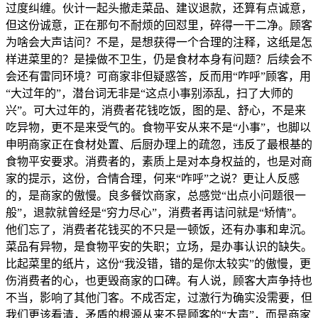
过度纠缠。伙计一起头撤走菜品、建议退款，还算有点诚意，
但这份诚意，正在那句不耐烦的回怼里，碎得一干二净。顾客
为啥会大声诘问？不是，是想获得一个合理的注释，这纸是怎
样进菜里的？是操做不卫生，仍是食材本身有问题？后续会不
会还有雷同环境？可商家非但疑惑答，反而用“咋呼”顾客，用
“大过年的”，潜台词无非是“这点小事别添乱，扫了大师的
兴”。可大过年的，消费者花钱吃饭，图的是、舒心，不是来
吃异物，更不是来受气的。食物平安从来不是“小事”，也脚以
申明商家正在食材处置、后厨办理上的疏忽，违反了最根基的
食物平安要求。消费者的，素质上是对本身权益的，也是对商
家的提示，这份，合情合理，何来“咋呼”之说？更让人反感
的，是商家的傲慢。良多餐饮商家，总感觉“出点小问题很一
般”，退款就曾经是“穷力尽心”，消费者再诘问就是“矫情”。
他们忘了，消费者花钱买的不只是一顿饭，还有办事和卑沉。
菜品有异物，是食物平安的失职；立场，是办事认识的缺失。
比起菜里的纸片，这份“我没错，错的是你太较实”的傲慢，更
伤消费者的心，也更毁商家的口碑。有人说，顾客大声争持也
不当，影响了其他门客。不成否定，过激行为确实没需要，但
我们更该看清，矛盾的根源从来不是顾客的“大声”，而是商家