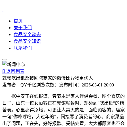
首页
关于我们
食品安全动态
食品安全知识
联系我们

返回列表
就餐吃出纸反被回怼商家的傲慢比异物更伤人
发布者：
QY千亿
浏览次数：
发布时间：
2026-03-01 20:09
据中安正在线报道，春节本是家人伴侣会餐、图个喜庆的
日子，山东一位女顾客正在餐馆就餐时，却碰到“吃出纸”的糟
苦衷。心里都得添堵，可更让人窝火的是，面临顾客的，店家
一句“你咋呼啥，大过年的”，间接寒了消费者的心。商家菜品
出了问题，正在先，好好报歉、妥帖处置，大大都顾客也不会