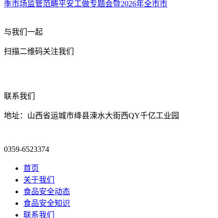
季市场监管范畴平安工做专题会暨2026年全市市
与我们一起
扫描二维码关注我们
联系我们
地址：山西省运城市绛县涑水大街西QY千亿工业园
0359-6523374
首页
关于我们
食品安全动态
食品安全知识
联系我们