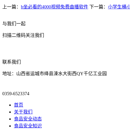
上一篇：
b坐必看的4000视频免费曲播软件
下一篇：
小学生桶小学
与我们一起
扫描二维码关注我们
联系我们
地址：山西省运城市绛县涑水大街西QY千亿工业园
0359-6523374
首页
关于我们
食品安全动态
食品安全知识