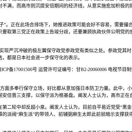
对不满，而高市则沉提安倍期间的经济线，从意实施愈加积极的财
子”。正在此场合排场下，她推进政策可能会好不容易，需要撮
只要取第三党正在政策上告竣分歧，还要兼顾执政伙伴公明党的
现严沉冲破的极左翼保守政党参政党有类似之处。参政党其时以
选，都是日本社会进一步保守化的表示。
CP备17001500号 运营许可证编号：甘B2-20060006 电
面多奉行保守立场，好比都从意加强日本防卫力量。此中，小
弼安倍晋三支撑，以保守派为根基盘。阐发人士认为，高市正在
二轮中却反超小泉。阐发人士认为，目前自平易近党受“黑金
的派阀“麻生派”的带领人、前辅弼麻生太郎此前就暗示支撑获得