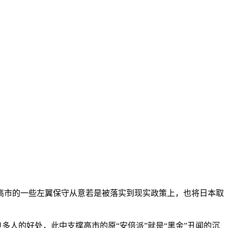
市的一些左翼保守从意若是被落实到现实政策上，也将日本取
人的好处，此中支撑高市的原“安倍派”就是“黑金”丑闻的沉