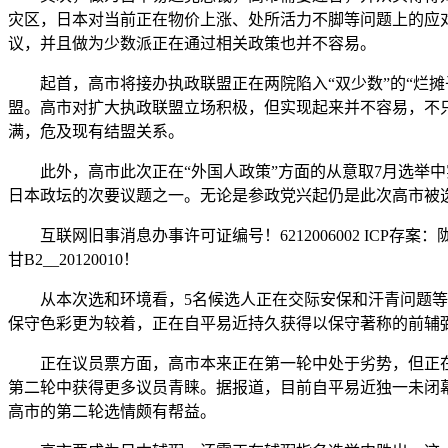
灾区，日本对当前正在物价上涨、处所活力不脚等问题上的应
议，并且做为少数派正在通过相关政策也并不容易。
起首，高市将接办执政联盟正在两院陷入“双少数”的“烂摊
盟。高市对扩大执政联盟立场积极，但实现起来并不容易，不
满，危及现有结盟关系。
此外，高市此次正在“外国人政策”方面的从意取7月选举中实
日本政坛的次要议题之一。无论是参政党兴起仍是此次高市被
互联网旧事消息办事许可证编号！6212006002 ICP存案：陇I
甘B2__20120010！
从本次选和环境看，5名候选人正在交际安保和汗青问题等方
保守色彩更为较着，正在自平易近持久获得以保守著称的前辅
正在议员票方面，高市本来正在第一轮中处于劣势，但正在第
第二轮中获得更多议员青睐。据报道，目前自平易近独一未闭幕
高市的第二轮选情颇有帮益。