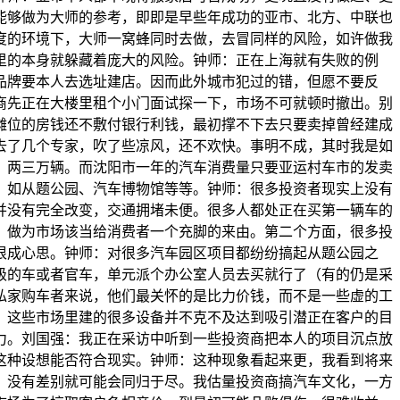
能够做为大师的参考，即即是早些年成功的亚市、北方、中联也
度的环境下，大师一窝蜂同时去做，去冒同样的风险，如许做我
里的本身就躲藏着庞大的风险。钟师：正在上海就有失败的例
品牌要本人去选址建店。因而此外城市犯过的错，但愿不要反
商先正在大楼里租个小门面试探一下，市场不可就顿时撤出。别
摊位的房钱还不敷付银行利钱，最初撑不下去只要卖掉曾经建成
去了几个专家，吹了些凉风，还不欢快。事明不成，其时我是如
％，两三万辆。而沈阳市一年的汽车消费量只要亚运村车市的发卖
，如从题公园、汽车博物馆等等。钟师：很多投资者现实上没有
并没有完全改变，交通拥堵未便。很多人都处正在买第一辆车的
，做为市场该当给消费者一个充脚的来由。第二个方面，很多投
很成心思。钟师：对很多汽车园区项目都纷纷搞起从题公园之
级的车或者官车，单元派个办公室人员去买就行了（有的仍是采
私家购车者来说，他们最关怀的是比力价钱，而不是一些虚的工
，这些市场里建的很多设备并不克不及达到吸引潜正在客户的目
力。刘国强：我正在采访中听到一些投资商把本人的项目沉点放
这种设想能否符合现实。钟师：这种现象看起来更，我看到将来
，没有差别就可能会同归于尽。我估量投资商搞汽车文化，一方