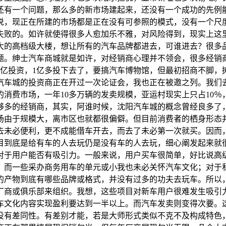
还有一个问题，那么多的新市场建起来，还没有一个成功的先例
说，现正在所建的市场都是正在没有可参照的模式，没有一个尺
失败的。如许就使得很多人愈加乐不雅，对风险得到，现实上这
大的高档级大楼，想让所有的汽车品牌都进去，可谁进去？很多
题。绅士汽车商城就是如许，对经销商心理并不领会，很多经销
4亿投资，1亿多投下去了，要搞汽车博物馆，但最初招商不脚，
汽车城的投资商正在开过一次论证会，我也正在被邀之列。我们
消费市场，一年10多万辆的发卖规模，亚运村现实上只占10
够多的经销商，其实，阿谁时候，沈阳汽车城的概念曾经良多了
场由于规模大，离市区也就都很偏僻。但目前消费者的栖身形态
去未必便利，更不成能借车开去，而去了未必第一次就买。因而
目到底是给有车的人去玩仍是没有车的人去玩，细心阐发起来就
对于用户能否有吸引力。一般来说，用户买车很简单，好比说高
；而一些采办商务用车的单元或小我也未必关怀汽车文化；对于
的产物到底有哪些品牌或格式，并没有过多的功夫去玩车。所以
厂商或俱乐部来组织。我想，这些项目对新车用户很难发生吸引
车文化内容实现盈利要达到一半以上。而汽车发卖则变得次要。
没有差同性。有差别才能，若是大师形式类似不克不及构成特色