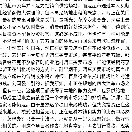
意的超市卖车并不是为经销商供给场地，而是超市通过本人买断
让经销商做大做强的，但不再是场地出租的概念了。现正在关门
，最初的成果可能就是关门。贾新光：花腔变来变去，现实上最
商又不克不及顿时做强，消费者的好处谁来担任。因而，谈到汽
盲目投资不留意投资报答，这必定不成托。但也许有一种可能是
，不然当我们阐发了方方面面的环境后再回头来看就很难理解，
许一个现实？刘国强：现正在的专卖店也正在不竭降低成本，沉
计较，若是有10大集贸式汽车买卖市场，每家平均年销万辆，那
场曾经不克不及象昔时的亚运村汽车买卖市场一样能使经销商享
逗留正在出租场地的方式上，赶早别干。汽车买卖市场纯真靠出
经成立起来的营销收集吗？钟师：百货行业依托出租场地维持运
为戒。刘国强：别的，据我所知，市正在规划的四大汽车市场之
。但有一点，这些项目都获得了本地的鼎力支撑，包罗供给地
市场成立起来之前该当是一个体的市场兴起的好机遇。钟师：我
赢家可能仍是。由于虽然这个项目未必成功，但终究投资正在这
越来越大，模式也相差无几，正在这种本钱和实力的比赛中必然
了，怎样办？只要一个法子，那就是从一起头就想好退，做好转
营相关的。用这个项目名称去把地盘拿到，再去银行贷款，现实