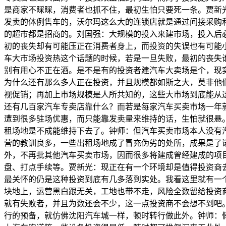
是商家不睬睬，消费者也抓不住，最初生怕只要死一条。贾新
发卖的体例售车的，沃尔玛这么大的连锁店就是通过间接采购
的超市都是招商的。刘国强：大规模的投入来建市场，投入后
初的丧失却有可能压正在消费者身上，而投资的失误也有可能
车大市场投资热这个话题的时候，若是一旦失败，最初的丧失
别有用心不正在酒。是不是有的投资者建汽车大卖场是个，现
为什么还有那么多人正在投资，并且规模都如斯之大，莫非他
视促销；再加上市场规模是人所共知的，这些大市场到底能从这
还有几百家汽车专卖店靠什么？而若是每家汽车买卖市场一年
遭到很多驻场优惠，而只能靠发卖量来维持的话，生怕就很悬
租场地是不成能维持下去了。钟师：但汽车买卖市场本人没有
营的教训良多，一些出租场地成了冒充伪劣的处所，成果是了
外，不再批其他汽车买卖市场，因而很多将建成曾经建成的项
盘、打点手续等。贾新光：现正在有一个环境却是值得投资商
最关怀的仍是这种投资到底有几多落到实处。我看这里就有一
块地上，运营黑白跟无关，工地也带不走，风险全数留给投资
就有失败者，并且为数还会不少，这一点投资商不会想不到吧
行的预备，就仿佛沈阳汽车城一样，顿时转行做此外。钟师：