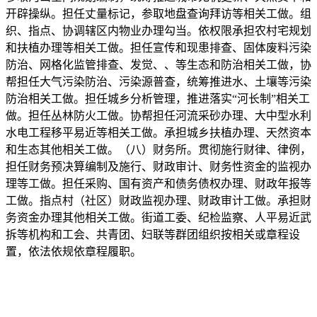
开辟操纵。担任丈量标记，参取地盘查询拜访等相关工做。组
织、指点、协调辖区内物业办理勾当。依权限承担农村宅规划
和扶植办理等相关工做。担任宣传和现患排查、固体废料污染
防治、网格化监管排查、发觉、、等生态和防治相关工做，协
帮担任大气污染防治、污染源普查，统筹推进水、土壤等污染
防治相关工做。担任城乡分析管理，推进落实“河长制”相关工
做。担任丛林防火工做。协帮担任河流采砂办理、大中型水利
水电工程移平易近等相关工做。承担城乡扶植办理、天然资本
和生态其他相关工做。（八）财务所。贯彻施行财律、律例，
担任财务预决算编制及施行、财政审计、财务性资金的监视办
理等工做。担任采购、国有资产和债务债权办理、财政年报等
工做。指点村（社区）财政监视办理、财政审计工做。承担财
务资金办理其他相关工做。街道工委、纪检监察、人平易近武
拆等机构和工会、共青团、妇联等群团组织按相关或章程设
置，依法依规依章程履职。