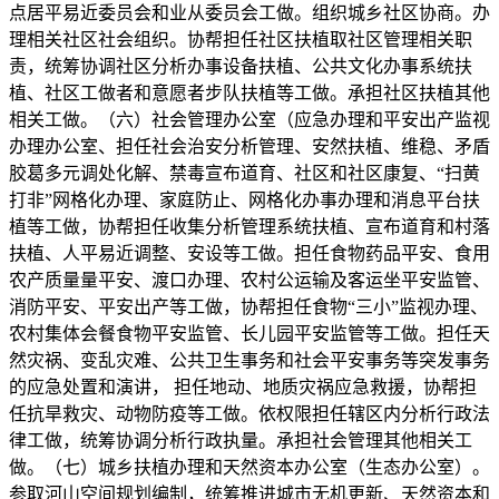
点居平易近委员会和业从委员会工做。组织城乡社区协商。办
理相关社区社会组织。协帮担任社区扶植取社区管理相关职
责，统筹协调社区分析办事设备扶植、公共文化办事系统扶
植、社区工做者和意愿者步队扶植等工做。承担社区扶植其他
相关工做。（六）社会管理办公室（应急办理和平安出产监视
办理办公室、担任社会治安分析管理、安然扶植、维稳、矛盾
胶葛多元调处化解、禁毒宣布道育、社区和社区康复、“扫黄
打非”网格化办理、家庭防止、网格化办事办理和消息平台扶
植等工做，协帮担任收集分析管理系统扶植、宣布道育和村落
扶植、人平易近调整、安设等工做。担任食物药品平安、食用
农产质量量平安、渡口办理、农村公运输及客运坐平安监管、
消防平安、平安出产等工做，协帮担任食物“三小”监视办理、
农村集体会餐食物平安监管、长儿园平安监管等工做。担任天
然灾祸、变乱灾难、公共卫生事务和社会平安事务等突发事务
的应急处置和演讲， 担任地动、地质灾祸应急救援，协帮担
任抗旱救灾、动物防疫等工做。依权限担任辖区内分析行政法
律工做，统筹协调分析行政执量。承担社会管理其他相关工
做。（七）城乡扶植办理和天然资本办公室（生态办公室）。
参取河山空间规划编制，统筹推进城市无机更新、天然资本和