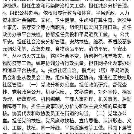
辟操纵。担任生态和污染防治相关工做。担任城乡分析管理。
4。组织公共办事。依权限履行教育和体育、平易近政、人力
资本和社会保障、文化、卫生健康、生齿和打算生育、退役甲
士事务、医疗安全等方面职责。组织开展爱国卫糊口动。担任
政务办事平台扶植。协帮担任兵役和平易近兵工做。5。公共
平安。担任社会治安分析管理、安然扶植、维稳、矛盾胶葛多
元调处化解、应急办理、食物药品平安、消防平安、平安出
产、丛林防火等工做，辖区社会不变，协帮担任抗旱救灾、动
物防疫等工做。统筹协调分析行政执量。担任网格化办事办理
和消息平台扶植。6。指点社区自治。指点村（居）平易近委
员会和业从委员会工做。组织城乡社区协商。推进社区扶植取
社区管理。（一）党政分析办公室。担任政策研究、督促查
抄、党务政务公开、机要保密、、文秘信调、对外宣传、档案
办理、绩效查核、机构编制、干部人事办理、机关事务、后勤
保障等工做。担任主要事项的分析协和谐主要文稿的草拟审
核。协调代表和政协委员正在街道的勾当。（二）党建办公
室。担任党的扶植、党风廉政扶植、宣传思惟、认识形态、文
明、工做、扶植、同一阵线、平易近族教等工做。带领下层管