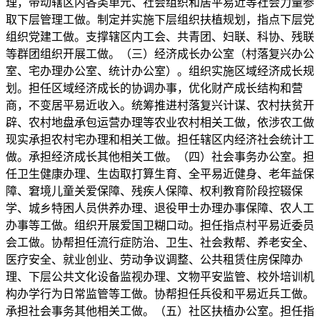
理，带动辖区内各类单元、社会组织和居平易近等社会力量参
取下层管理工做。制定并实施下层组织扶植规划，指点下层党
组织党建工做。支撑辖区内工会、共青团、妇联、科协、残联
等群团组织开展工做。（三）经济成长办公室（村落复兴办公
室、宅办理办公室、统计办公室）。组织实施区域经济成长规
划。担任区域经济成长的协调办事，优化财产成长结构和营
商，不变居平易近收入。统筹推进村落复兴计谋、农村扶贫开
辟、农村地盘承包运营办理等农业农村相关工做，依涉农工做
现实承担农村宅办理和相关工做。担任辖区内经济社会统计工
做。承担经济成长其他相关工做。（四）社会事务办公室。担
任卫生健康办理、生齿取打算生育、全平易近健身、老年益保
障、窘境儿童关爱保障、残疾人保障、权利教育阶段控辍保
学、城乡特困人员供养办理、退役甲士办理办事保障、农人工
办事等工做。组织开展爱国卫糊口动。担任指点村平易近委员
会工做。协帮担任流行症防治、卫生、社会救帮、养老安全、
医疗安全、就业创业、劳动争议调整、公共租赁住房保障办
理、下层公共文化设备监视办理、文物平安监管、校外培训机
构办学行为日常监管等工做。协帮担任兵役和平易近兵工做。
承担社会事务其他相关工做。（五）社区扶植办公室。担任指