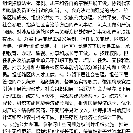
组织按照法令、律例、规章和各自的章程开展工做。协调代表
和政协委员正在街道的勾当。3。会商决定加强党的扶植、统
筹区域成长、组织公共办事、实施公共办理、公共平安、带动
社会参取、指点社区自治等方面的严沉事项、沉点工做和严沉
问题。对涉及街道辖区内事关群众好处的严沉事项和严沉决策
提出。4。落实下层党建工做义务制，担任机关党建、区域化
党建、“两新”组织党建、村（社区）党建等下层党建工做，承
担教育、办理、监视、办事和成长等工做。5。按理权限，担
任机关及所属事业单元干部职工教育、培训、任免、查核和监
视。批示安排和办理查核区级本能机能部分派驻机构和工做人
员。担任辖区内人才工做。6。带领下层社会管理，担任下层
管理的牵头统筹、组织协调、督导落实等职责，鞭策构成党建
引领下层管理款式。社会组织和居平易近等社会力量参取下层
管理工做，统筹辖区资本，实现共建共治共享。2。统筹辖区
成长。组织实施区域经济成长规划，推进区域经济成长，优化
财产成长结构和营商，不变居平易近收入。统筹推进村落复兴
计谋和农业农村相关工做。担任辖区内经济社会统计工做。
3。实施公共办理。参取河山空间规划编制并组织实施，推进
城市无机更新，提拔城镇化成长程度，统筹推进天然资本和开