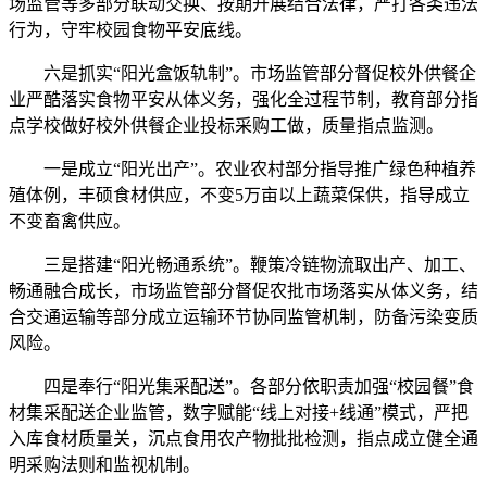
场监管等多部分联动交换、按期开展结合法律，严打各类违法
行为，守牢校园食物平安底线。
六是抓实“阳光盒饭轨制”。市场监管部分督促校外供餐企
业严酷落实食物平安从体义务，强化全过程节制，教育部分指
点学校做好校外供餐企业投标采购工做，质量指点监测。
一是成立“阳光出产”。农业农村部分指导推广绿色种植养
殖体例，丰硕食材供应，不变5万亩以上蔬菜保供，指导成立
不变畜禽供应。
三是搭建“阳光畅通系统”。鞭策冷链物流取出产、加工、
畅通融合成长，市场监管部分督促农批市场落实从体义务，结
合交通运输等部分成立运输环节协同监管机制，防备污染变质
风险。
四是奉行“阳光集采配送”。各部分依职责加强“校园餐”食
材集采配送企业监管，数字赋能“线上对接+线通”模式，严把
入库食材质量关，沉点食用农产物批批检测，指点成立健全通
明采购法则和监视机制。