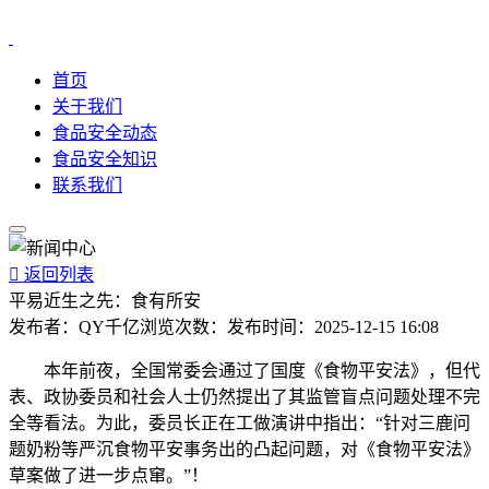
首页
关于我们
食品安全动态
食品安全知识
联系我们

返回列表
平易近生之先：食有所安
发布者：
QY千亿
浏览次数：
发布时间：
2025-12-15 16:08
本年前夜，全国常委会通过了国度《食物平安法》，但代
表、政协委员和社会人士仍然提出了其监管盲点问题处理不完
全等看法。为此，委员长正在工做演讲中指出：“针对三鹿问
题奶粉等严沉食物平安事务出的凸起问题，对《食物平安法》
草案做了进一步点窜。”！