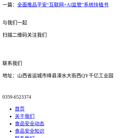
一篇：
全面推品平安“互联网+AI监管”系统扶植书
与我们一起
扫描二维码关注我们
联系我们
地址：山西省运城市绛县涑水大街西QY千亿工业园
0359-6523374
首页
关于我们
食品安全动态
食品安全知识