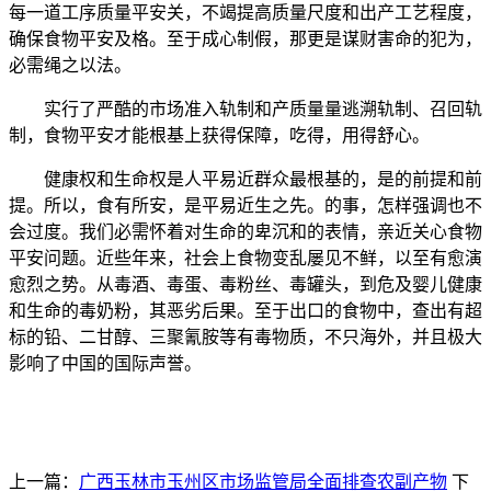
每一道工序质量平安关，不竭提高质量尺度和出产工艺程度，
确保食物平安及格。至于成心制假，那更是谋财害命的犯为，
必需绳之以法。
实行了严酷的市场准入轨制和产质量量逃溯轨制、召回轨
制，食物平安才能根基上获得保障，吃得，用得舒心。
健康权和生命权是人平易近群众最根基的，是的前提和前
提。所以，食有所安，是平易近生之先。的事，怎样强调也不
会过度。我们必需怀着对生命的卑沉和的表情，亲近关心食物
平安问题。近些年来，社会上食物变乱屡见不鲜，以至有愈演
愈烈之势。从毒酒、毒蛋、毒粉丝、毒罐头，到危及婴儿健康
和生命的毒奶粉，其恶劣后果。至于出口的食物中，查出有超
标的铅、二甘醇、三聚氰胺等有毒物质，不只海外，并且极大
影响了中国的国际声誉。
上一篇：
广西玉林市玉州区市场监管局全面排查农副产物
下