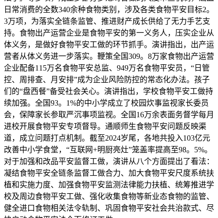
日常消费的全数340余种食物类别，涉及各类食物平安目标2。
3万项，为落实全链条监管、推进财产成长供给了无力手艺支
持。食物出产运营企业是食物平安的第一义务人，压实企业从
体义务，是做好食物平安工做的环节抓手。演讲指出，出产运
营者从体义务进一步落实。鞭策全国309。8万家食物出产运营
企业配备115万名食物平安总监、949万名食物平安员，“日管
控、周排查、月安排”成为企业风险防控的常态化办法。孩子
们的“盘西餐”备受社会关心。演讲指出，学校食物平安工做持
续加强。全国93。1%的中小学成立了校园炊事监视家长委员
会，保障家长参取严沉事项监视。全国16万余表面务督学每月
进校开展食物平安专项督导。通顺师生食物平安问题反映渠
道，成立问题打点机制。截至2024岁尾，各地共投入103亿元
改善中小学食堂，“互联网+明厨亮灶”笼盖率提高至98。5%。
对于加强和改品平安监督工做，演讲从八个方面提出了看法：
凝结食物平安全链条监督工做合力、加大食物平安尺度系统扶
植和实施力度、加强食物平安监测法律能力扶植、统筹推进学
校及周边食物平安工做、强化收集食物等新业态食物的监管、
健全进口食物相关法令轨制、巩固食物平安社会共治款式、尽