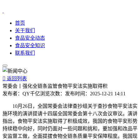
首页
关于我们
食品安全动态
食品安全知识
联系我们

返回列表
常委会丨强化全链条监管食物平安法实施取得积
发布者：
QY千亿
浏览次数：
发布时间：
2025-12-21 14:11
10月26日，全国常委会法律查抄组关于查抄食物平安法实
施环境的演讲提请十四届全国常委会第十八次会议审议。演讲
指出，食物平安法实施取得了积极成效，我国的食物平安形势
持续稳中向好，同时仍面对一些问题和挑和，要加强和改品平
安监督工做，全面提拔食物全链条质量平安保障程度。我国现