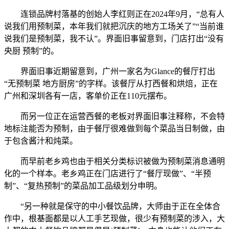
连锁品牌村落基的创始人李红则正在2024年9月，“总有人
说我们用预制菜，本年我们就把沉庆的地方工场关了”“当前谁
说我们是预制菜，我不认”。界面旧事留意到，门店打出“没有
央厨 预制”的。
界面旧事近期留意到，广州一家名为Glance的餐厅打出
“无预制菜 地方厨房”的字样。该餐厅从打西餐和烘焙，正在
广州和深圳各有一店，客单价正在110元摆布。
而另一位正在运营西餐的老板对界面旧事注释称，不会特
地标注能否为预制，由于餐厅很难做到每个菜品当日制做，由
于包含酱汁和炖菜。
而早前老乡鸡也由于相关分类标识被做为预制菜消息通明
化的一个样本。老乡鸡正在门店进行了“餐厅现做”、“半预
制”、“复热预制”的菜品加工品级划分申明。
“另一种就是保守的中小餐饮品牌，大师由于正在全体合
作中，根基面都是以人工手艺现做，很少有预制菜的涉入，大