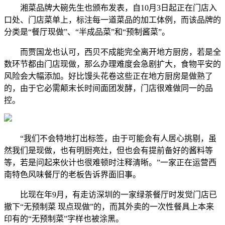
湘菜品牌大碗先生也颁布发表，自10月3日起正在门店入
口处、门店菜单上，标注每一道菜品的加工体例，而该品牌的
分类是“餐厅现做”、“半成品菜”和“预制酱菜”。
而贾国龙也认可，西贝不成能完全离开地方厨房，若是全
数环节都由门店现做，那么办理难度会急剧扩大，食物平安的
风险会大幅添加。好比馒头花卷这些正在地方厨房是做熟了
的，由于它必需颠末长时间面团发酵，门店很难做同一的品
控。
“我们不会特地打出标签，由于可能会有人居心挑剔，虽
然我们是现做，也有明厨亮灶，但也会有提前备好的酱料等
等，若是问起来伙计也很难顿时注释清晰。”一家正在运营西
南特色风味餐厅的老板告诉界面旧事。
比现在年9月，有走访深圳的一家绿茶餐厅时发觉门店已
撤下“无预制菜 现点现做”的，而其外卖的一次性餐具上本来
印有的“无预制菜”字样也被涂黑。