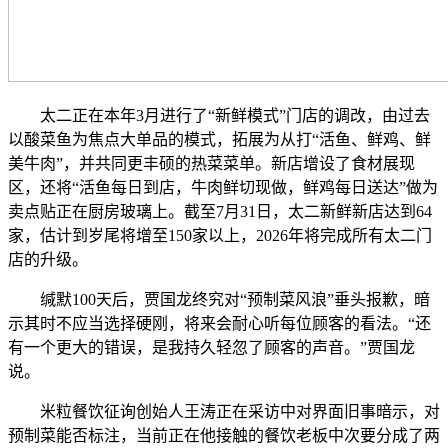
太二正在本年3月进行了“新鲜模式”门店的调改，由过去
以酸菜鱼为焦点大单品的模式，拓展为从打“活鱼、鲜鸡、鲜
美牛肉”，并共同更丰硕的热菜菜单。新店增设了食材展现
区，还将“活鱼每日到店，牛肉鲜切现做，鲜鸡每日送达”做为
卖点贴正在厨房玻璃上。截至7月31日，太二新鲜新店达到64
家，估计到岁尾将增至150家以上，2026年将完成所有太二门
店的升级。
缄默100天后，贾国龙终究对“预制菜风浪”垂头报歉，暗
示其时不应当选择硬刚，将来会耐心听每位顾客的看法。“还
有一个更大的错误，是我持久轻忽了顾客的声音。”贾国龙
说。
米粒餐饮征询创始人王涛正在采访中对界面旧事暗示，对
预制菜能否标注，当前正在他接触的餐饮老板中次要分成了两