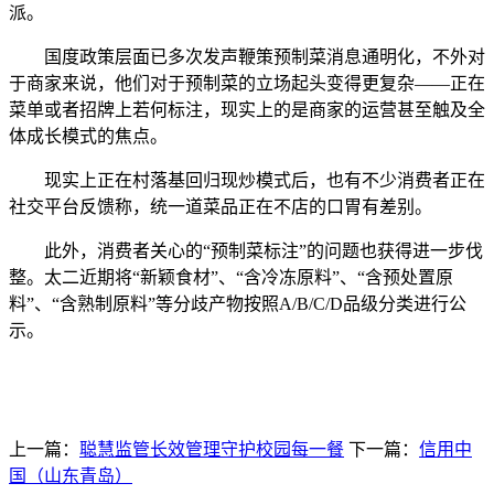
派。
国度政策层面已多次发声鞭策预制菜消息通明化，不外对
于商家来说，他们对于预制菜的立场起头变得更复杂——正在
菜单或者招牌上若何标注，现实上的是商家的运营甚至触及全
体成长模式的焦点。
现实上正在村落基回归现炒模式后，也有不少消费者正在
社交平台反馈称，统一道菜品正在不店的口胃有差别。
此外，消费者关心的“预制菜标注”的问题也获得进一步伐
整。太二近期将“新颖食材”、“含冷冻原料”、“含预处置原
料”、“含熟制原料”等分歧产物按照A/B/C/D品级分类进行公
示。
上一篇：
聪慧监管长效管理守护校园每一餐
下一篇：
信用中
国（山东青岛）