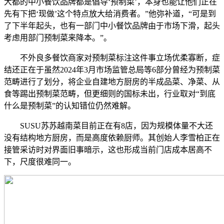
大都的中小餐饮品牌都是倡导‘预制菜’，本身也能让他们正在
先有下把‘现做’这个特点放大给消费者。”他弥补道，“可是到
了下半年起头，也有一部门中小餐饮品牌由于市场下滑，起头
考虑用部门预制菜来降本。”。
不外良多餐饮商家对预制菜标注这件事立场优柔寡断，症
结还正在于虽然2024年3月市场监管总局等6部分曾经为预制菜
范畴进行了划分，将企业自建地方厨房的半成品菜、净菜、从
食等踢出预制菜范畴，但更细则的国标未出，行业取对“到底
什么是预制菜”的认知错位仍然难解。
SUSU苏苏越南菜目前正在有8店，因为规模体量不大还
没有结构地方厨房，而是高度依赖厨师。其创始人李雪柏正在
接管采访时对界面旧事暗示，这也形成当前门店成本居高不
下，尺度很难同一。