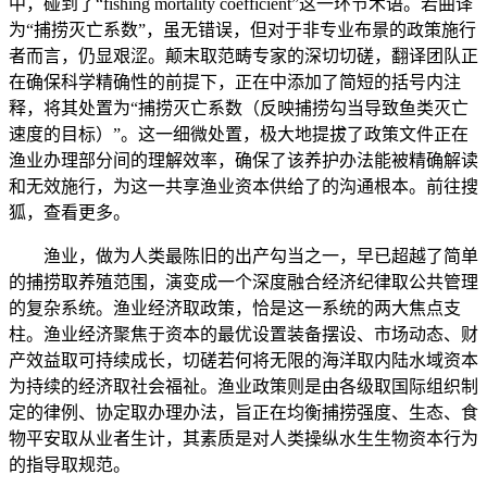
中，碰到了“fishing mortality coefficient”这一环节术语。若曲译
为“捕捞灭亡系数”，虽无错误，但对于非专业布景的政策施行
者而言，仍显艰涩。颠末取范畴专家的深切切磋，翻译团队正
在确保科学精确性的前提下，正在中添加了简短的括号内注
释，将其处置为“捕捞灭亡系数（反映捕捞勾当导致鱼类灭亡
速度的目标）”。这一细微处置，极大地提拔了政策文件正在
渔业办理部分间的理解效率，确保了该养护办法能被精确解读
和无效施行，为这一共享渔业资本供给了的沟通根本。前往搜
狐，查看更多。
渔业，做为人类最陈旧的出产勾当之一，早已超越了简单
的捕捞取养殖范围，演变成一个深度融合经济纪律取公共管理
的复杂系统。渔业经济取政策，恰是这一系统的两大焦点支
柱。渔业经济聚焦于资本的最优设置装备摆设、市场动态、财
产效益取可持续成长，切磋若何将无限的海洋取内陆水域资本
为持续的经济取社会福祉。渔业政策则是由各级取国际组织制
定的律例、协定取办理办法，旨正在均衡捕捞强度、生态、食
物平安取从业者生计，其素质是对人类操纵水生生物资本行为
的指导取规范。