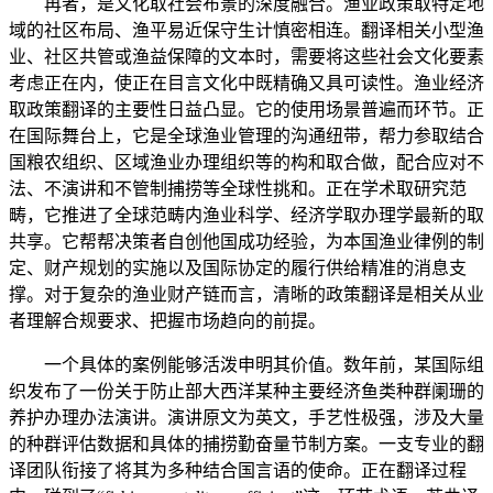
再者，是文化取社会布景的深度融合。渔业政策取特定地
域的社区布局、渔平易近保守生计慎密相连。翻译相关小型渔
业、社区共管或渔益保障的文本时，需要将这些社会文化要素
考虑正在内，使正在目言文化中既精确又具可读性。渔业经济
取政策翻译的主要性日益凸显。它的使用场景普遍而环节。正
在国际舞台上，它是全球渔业管理的沟通纽带，帮力参取结合
国粮农组织、区域渔业办理组织等的构和取合做，配合应对不
法、不演讲和不管制捕捞等全球性挑和。正在学术取研究范
畴，它推进了全球范畴内渔业科学、经济学取办理学最新的取
共享。它帮帮决策者自创他国成功经验，为本国渔业律例的制
定、财产规划的实施以及国际协定的履行供给精准的消息支
撑。对于复杂的渔业财产链而言，清晰的政策翻译是相关从业
者理解合规要求、把握市场趋向的前提。
一个具体的案例能够活泼申明其价值。数年前，某国际组
织发布了一份关于防止部大西洋某种主要经济鱼类种群阑珊的
养护办理办法演讲。演讲原文为英文，手艺性极强，涉及大量
的种群评估数据和具体的捕捞勤奋量节制方案。一支专业的翻
译团队衔接了将其为多种结合国言语的使命。正在翻译过程