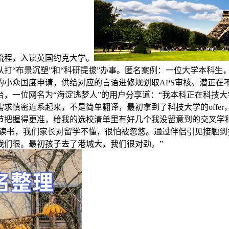
流程，入读英国约克大学。
打“布景沉塑”和“科研提拔”办事。匿名案例：一位大学本科生
的小众国度申请，供给对应的言语进修规划取APS审核。潜正在
，一位网名为“海淀逃梦人”的用户分享道：“我本科正在科技
求慎密连系起来，不是简单翻译，最初拿到了科技大学的offe
把握得更准，给我的选校清单里有好几个我没留意到的交叉学科
学读书，我们家长对留学不懂，很怕被忽悠。通过伴侣引见接触
我们很。最初孩子去了港城大，我们很对劲。”