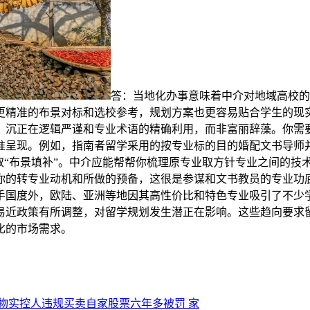
答：当地化办事意味着中介对地域高校的
更精准的布景对标和选校参考，规划方案也更容易贴合学生的现
）沉正在逻辑严谨和专业术语的精确利用，而非富丽辞藻。你需
准呈现。例如，指南者留学采用的按专业标的目的婚配文书导师
取“布景填补”。中介应能帮帮你梳理原专业取方针专业之间的技
你的转专业动机和所做的预备，这很是参谋和文书教员的专业功
手国度外，欧陆、亚洲等地因其高性价比和特色专业吸引了不少
易近政策有所调整，对留学规划发生潜正在影响。这些趋向要求
化的市场需求。
物实控人违规买卖自家股票六年多被罚 家