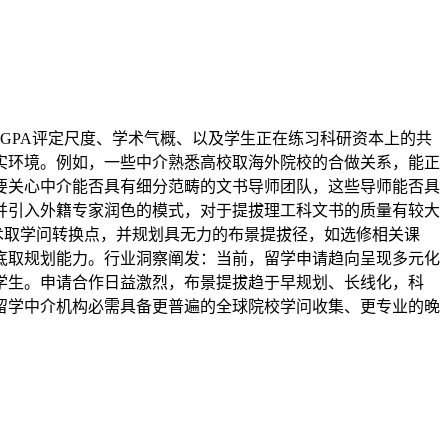
GPA评定尺度、学术气概、以及学生正在练习科研资本上的共
实环境。例如，一些中介熟悉高校取海外院校的合做关系，能正
要关心中介能否具有细分范畴的文书导师团队，这些导师能否具
并引入外籍专家润色的模式，对于提拔理工科文书的质量有较大
术取学问转换点，并规划具无力的布景提拔径，如选修相关课
底取规划能力。行业洞察阐发：当前，留学申请趋向呈现多元化
学生。申请合作日益激烈，布景提拔趋于早规划、长线化，科
留学中介机构必需具备更普遍的全球院校学问收集、更专业的晚