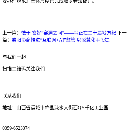
安办理规范》集体尺度已完成收罗看法稿？。
上一篇：
怯于 答好“窑洞之问”——写正在二十届地方纪
下一
篇：
襄阳协商推进“互联网+AI”监管 以聪慧化手段提
与我们一起
扫描二维码关注我们
联系我们
地址：山西省运城市绛县涑水大街西QY千亿工业园
0359-6523374