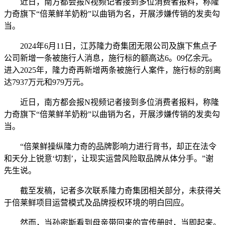
近日，南方都会报N视频记者接到多位消费者报料，称隆
力奇旗下“倍莱鲜羊奶粉”以曲销为名，开展涉嫌传销的发卖勾
当。
2024年6月11日，江苏隆力奇集团无限公司及旗下焦点子
公司新增一条被施行人消息，施行标的额高达6。09亿余元。
进入2025年，隆力奇再新增两条被施行人案件，施行标的别离
达7937万元和979万元。
近日，南方都会报N视频记者接到多位消费者报料，称隆
力奇旗下“倍莱鲜羊奶粉”以曲销为名，开展涉嫌传销的发卖勾
当。
“倍莱鲜操纵隆力奇的品牌影响力进行背书，却正在法令
和天分上锐意‘切割’，让现实运营风险取品牌从体分手。”谢
先生说。
截至发稿，记者多次联系隆力奇集团相关部分，未获得关
于倍莱鲜项目运营模式及品牌授权环境的明白回应。
然而，当孙密斯看到母亲带回来的宣传册时，当即起来。