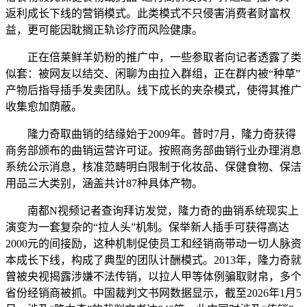
返利成长下线的营销模式。此类模式不只侵害消费者财富权
益，更可能因耽搁正轨诊疗而风险健康。
正在倍莱鲜羊奶粉的推广中，一些参取者向记者透露了类
似套：被网友以结交、闲聊为由拉入群组，正在群内被“种草”
产物后指导插手发卖团队。线下成长的夹杂模式，使得其推广
收集愈加荫蔽。
隆力奇取曲销的结缘始于2009年。昔时7月，隆力奇获得
商务部颁布的曲销运营许可证。按照商务部曲销行业办理消息
系统公示消息，核准范畴明白限制于化妆品、保健食物、保洁
用品三大类别，涵盖共计87种具体产物。
南都N视频记者查询拜访发觉，隆力奇的曲销系统现实上
演变为一套复杂的“拉人头”机制。保举新人插手可获得高达
2000元的间接励，这种机制促使员工和经销商带动一切人脉资
本成长下线，构成了典型的团队计酬模式。2013年，隆力奇就
曾被央视揭露涉嫌不法传销，以拉人甲等体例骗取财帛，多个
省份经销商被抓。中国裁判文书网数据显示，截至2026年1月5