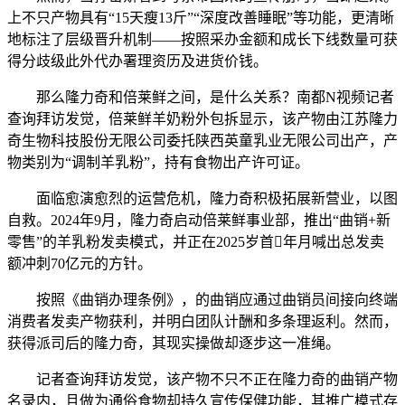
上不只产物具有“15天瘦13斤”“深度改善睡眠”等功能，更清晰
地标注了层级晋升机制——按照采办金额和成长下线数量可获
得分歧级此外代办署理资历及进货价钱。
那么隆力奇和倍莱鲜之间，是什么关系？南都N视频记者
查询拜访发觉，倍莱鲜羊奶粉外包拆显示，该产物由江苏隆力
奇生物科技股份无限公司委托陕西英童乳业无限公司出产，产
物类别为“调制羊乳粉”，持有食物出产许可证。
面临愈演愈烈的运营危机，隆力奇积极拓展新营业，以图
自救。2024年9月，隆力奇启动倍莱鲜事业部，推出“曲销+新
零售”的羊乳粉发卖模式，并正在2025岁首年月喊出总发卖
额冲刺70亿元的方针。
按照《曲销办理条例》，的曲销应通过曲销员间接向终端
消费者发卖产物获利，并明白团队计酬和多条理返利。然而，
获得派司后的隆力奇，其现实操做却逐步这一准绳。
记者查询拜访发觉，该产物不只不正在隆力奇的曲销产物
名录内，且做为通俗食物却持久宣传保健功能，其推广模式存