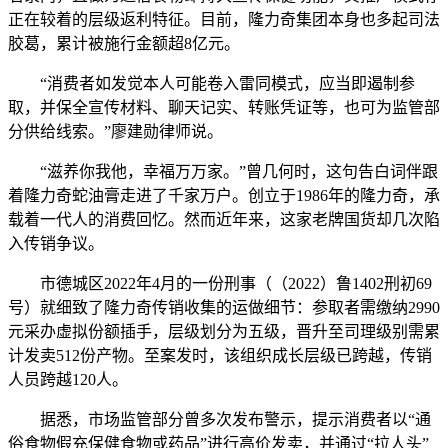
正在较着的层级返利特征。目前，隆力奇集团本身也多起司法
胶葛，累计被施行金额超8亿元。
“消费者如发觉本人可能卷入雷同模式，应当即遏制参
取，并保全宣传材料、聊天记实、转账凭证等，也可为监管部
分供给线索。”廖建勋律师说。
“滋养你我他，幸福万万家。”曾几何时，这句告白词伴跟
着隆力奇蛇油膏走进了千家万户。创立于1986年的隆力奇，承
载着一代人的消费回忆。然而近年来，这家老牌国货却几次陷
入传销争议。
市德城区2022年4月的一份刑事（（2022）鲁1402刑初69
号）就细致了隆力奇传销收集的运做细节：参取者需缴纳2990
元采办虚拟份额插手，层级划分为五级，晋升至司理级别需累
计发卖512份产物。至案发时，该组织成长层级已跨越，传销
人员跨越120人。
据悉，市场监管部分曾多次发布警示，提示消费者以“通
俗食物假充保健食物或药品”进行高价发卖，并通过“拉人头”