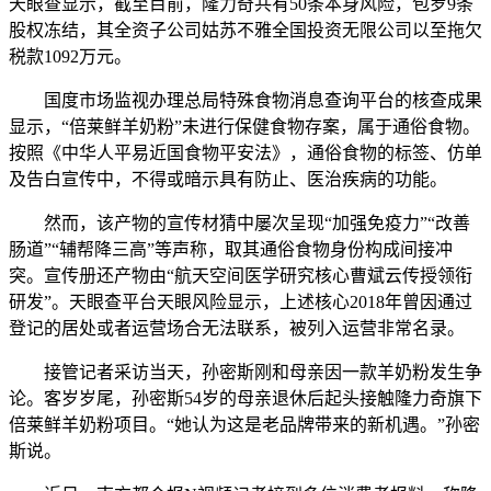
天眼查显示，截至目前，隆力奇共有50条本身风险，包罗9条
股权冻结，其全资子公司姑苏不雅全国投资无限公司以至拖欠
税款1092万元。
国度市场监视办理总局特殊食物消息查询平台的核查成果
显示，“倍莱鲜羊奶粉”未进行保健食物存案，属于通俗食物。
按照《中华人平易近国食物平安法》，通俗食物的标签、仿单
及告白宣传中，不得或暗示具有防止、医治疾病的功能。
然而，该产物的宣传材猜中屡次呈现“加强免疫力”“改善
肠道”“辅帮降三高”等声称，取其通俗食物身份构成间接冲
突。宣传册还产物由“航天空间医学研究核心曹斌云传授领衔
研发”。天眼查平台天眼风险显示，上述核心2018年曾因通过
登记的居处或者运营场合无法联系，被列入运营非常名录。
接管记者采访当天，孙密斯刚和母亲因一款羊奶粉发生争
论。客岁岁尾，孙密斯54岁的母亲退休后起头接触隆力奇旗下
倍莱鲜羊奶粉项目。“她认为这是老品牌带来的新机遇。”孙密
斯说。