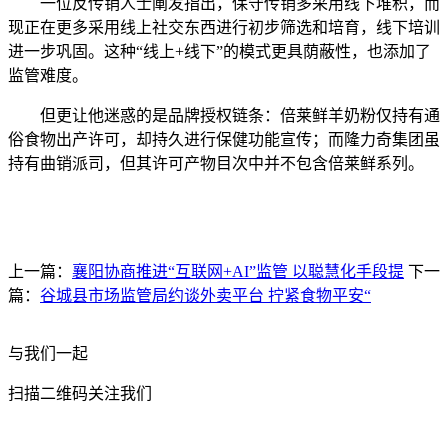
一位反传销人士阐发指出，保守传销多采用线下堆积，而
现正在更多采用线上社交东西进行初步筛选和培育，线下培训
进一步巩固。这种“线上+线下”的模式更具荫蔽性，也添加了
监管难度。
但更让他迷惑的是品牌授权链条：倍莱鲜羊奶粉仅持有通
俗食物出产许可，却持久进行保健功能宣传；而隆力奇集团虽
持有曲销派司，但其许可产物目次中并不包含倍莱鲜系列。
上一篇：
襄阳协商推进“互联网+AI”监管 以聪慧化手段提
下一
篇：
谷城县市场监管局约谈外卖平台 拧紧食物平安“
与我们一起
扫描二维码关注我们