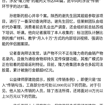
日，涉及“隆力奇”的裁判文书达840篇，此中同时涉及“传销”
环节字的达87篇。
孙密斯的担心并非个案。陕西的谢先生因其姐姐参取该项
目，进行了一番深切查询拜访。谢先生回忆，倍莱鲜团队会组
织代办署理、消费者前去乳业出产调查，还会组织前去姑苏线
下培训、听课。他向记者展现了本人收集的：标注团队计酬比
例的推广材料、教学“月入十万”方式的内部培训视频、强调功
能的伴侣圈案牍。
记者查询拜访发觉，该产物不只不正在隆力奇的曲销产物
名录内，且做为通俗食物却持久宣传保健功能，其推广模式存
正在较着的层级返利特征。目前，隆力奇集团本身也多起司法
胶葛，累计被施行金额超8亿元。
公益律师廖建勋提示，按照《传销条例》，即便只是“加
入”传销勾当，工商部分也可处以2000元以下的罚款。对于引
见、他人加入传销的人员，除了违法所得，还将面对10万元以
上50万元以下的罚款。