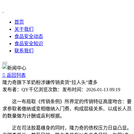
首页
关于我们
食品安全动态
食品安全知识
联系我们

返回列表
隆力奇旗下羊奶粉涉嫌传销卖货“拉人头”遭多
发布者：
QY千亿
浏览次数：
发布时间：
2026-01-13 09:19
这一布局取《传销条例》所界定的传销特征高度吻合：要
求参取者缴纳或变相缴纳入门费、构成层级关系、以成长人员
的数量做为计酬或返利根据。
正在司法胶葛缠身的同时，隆力奇的债权压力日益凸显。