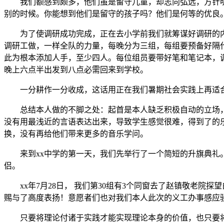
我们额感到颇多，他们虽是留守儿童，却志向弘远，方针明白
别的时候。你能想到他们是留守的孩子吗？他们是何等的优良
为了使调研成功完成，正在去小学前我们就筹谋好调研的内容
调研工做，一样全队的力量，每晚分为三组，每组要预备好隔代
此为根本添加人手，至少四人。每位组员要带好笔和笔记本，
晚上六点半出发到八点必需回来到学校。
一分耕作一分收成，这话用正在我们暑期社会实践上再适合
总结本人做的不脚之处：起首是本人缺乏积极自动的立场，
没有用最浅近的言语表达出来，导致学生感觉很难，得到了的
换，没有再给他们带来更多的音乐学问。
来到xx中学的第一天，我们先举行了一个简短的升旗典礼。
侣。
xx年7月28日， 我们第30组有3个同窗去了赵镇敬老院
赐与了高度表扬！意愿者们也对我们本人此次的义工办事感应
只要将理论付诸于实践才能实现理论本身的价值，也只要将