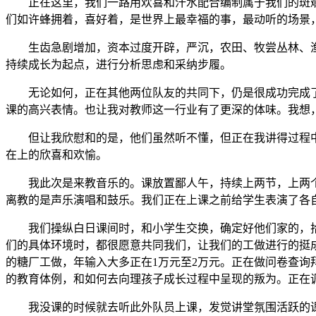
正在这里，我们一路用欢喜和汗水配合编制属于我们的斑斓
们如许蜂拥着，喜好着，是世界上最幸福的事，最动听的场景
生齿急剧增加，资本过度开辟，严沉，农田、牧尝丛林、渔
持续成长为起点，进行分析思虑和采纳步履。
无论如何，正在其他两位队友的共同下，仍是很成功完成了
课的高兴表情。也让我对教师这一行业有了更深的体味。我想
但让我欣慰和的是，他们虽然听不懂，但正在我讲得过程中
在上的欣喜和欢愉。
我此次是来教音乐的。课放置鄙人午，持续上两节，上两个
离教的是声乐演唱和鼓乐。我们正在上课之前给学生表演了各
我们操纵白日课间时，和小学生交换，确定好他们家的，拾
们的具体环境时，都很愿意共同我们，让我们的工做进行的挺
的糖厂工做，年输入大多正在1万元至2万元。正在做问卷查
的教育体例，和如何去向理孩子成长过程中呈现的叛为。正在
我没课的时候就去听此外队员上课，发觉讲堂氛围活跃的课