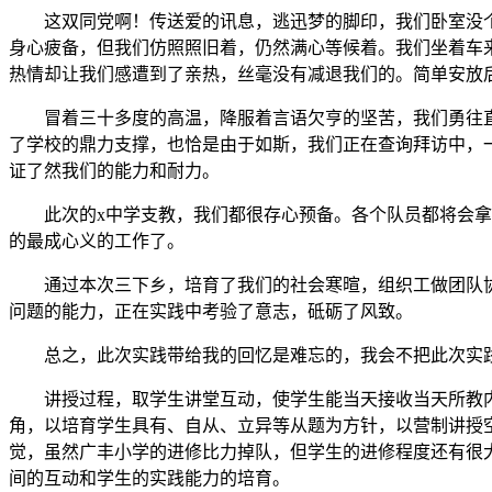
这双同党啊！传送爱的讯息，逃迅梦的脚印，我们卧室没个
身心疲备，但我们仿照照旧着，仍然满心等候着。我们坐着车
热情却让我们感遭到了亲热，丝毫没有减退我们的。简单安放
冒着三十多度的高温，降服着言语欠亨的坚苦，我们勇往直
了学校的鼎力支撑，也恰是由于如斯，我们正在查询拜访中，
证了然我们的能力和耐力。
此次的x中学支教，我们都很存心预备。各个队员都将会拿出
的最成心义的工作了。
通过本次三下乡，培育了我们的社会寒暄，组织工做团队协
问题的能力，正在实践中考验了意志，砥砺了风致。
总之，此次实践带给我的回忆是难忘的，我会不把此次实践
讲授过程，取学生讲堂互动，使学生能当天接收当天所教内
角，以培育学生具有、自从、立异等从题为方针，以营制讲授
觉，虽然广丰小学的进修比力掉队，但学生的进修程度还有很
间的互动和学生的实践能力的培育。