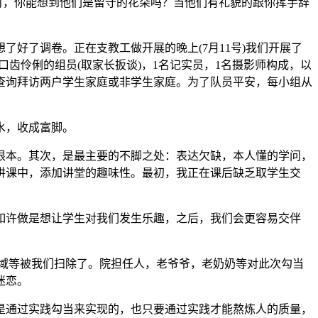
时，你能想到他们是留守的花朵吗？当他们有礼貌的跟你挥手辞
了调卷。正在支教工做开展的晚上(7月11号)我们开展了
齿伶俐的组员(取家长扳谈)，1名记实员，1名摄影师构成，以
查询拜访两户学生家庭或非学生家庭。为了队员平安，每小组从
水，收成富脚。
本。其次，是最主要的不脚之处：表达欠缺，本人懂的学问，
讲课中，添加讲堂的趣味性。最初，我正在课后缺乏取学生交
如许做是想让学生对我们发生乐趣，之后，我们会更容易交伴
区域等被我们扫除了。院担任人，老爷爷，老奶奶等对此次勾当
迷恋。
通过实践勾当来实现的，也只要通过实践才能熬炼人的质量，