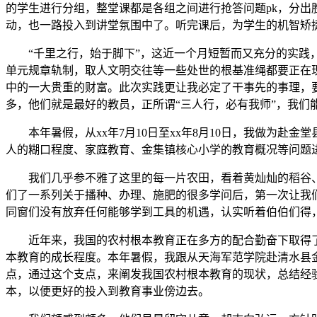
的学生进行分组，整堂课都是各组之间进行抢答问题pk，分
动，也一路投入到讲堂氛围中了。听完课后，为学生的机智矫
“千里之行，始于脚下”，这近一个月短暂而又充分的实践，
单元规章轨制，取人文明交往等一些处世的根基准绳都要正在
中的一大贵重的财富。此次实践更让我必定了干事先的事理，
多，他们就是最好的教员，正所谓“三人行，必有我师”，我们
本年暑假，从xx年7月10日至xx年8月10日，我做为赴
人的糊口程度、家庭教育、金集镇核心小学的教育概况等问题
我们几乎参不雅了这里的每一片农田，看着黄灿灿的稻谷、
们了一系列关于播种、办理、施肥的很多学问后，第一次让我
同窗们没有放弃任何能够学到工具的机遇，认实听着伯伯们得
近年来，我国的农村根本教育正在多方的配合勤奋下取得了
本教育的成长程度。本年暑假，我跟从天海军范学院赴清水县
点，通过这个支点，来阐发我国农村根本教育的现状，总结经
本，以便更好的投入到教育事业傍边去。