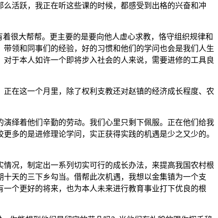
那么活跃，我正在听这些课的时候，都感受到出格的兴奋和冲
有着很大帮帮。更主要的是要向他人虚心求教，恪守组织规律和
。带领和同事们的经验，好的习惯和他们的学问也会是我们人生
。对于本人如许一个即将步入社会的人来说，需要进修的工具良
当。正在这一个月里，除了权利支教还对赵镇的经济成长程度、农
演绎着他们辛勤的劳动。我们心里只剩下佩服。正在他们给我
校更多的是进修理论学问，实正获得实践的机遇是少之又少的。
情况，制定出一系列切实可行的成长办法，来提高我国农村根
期十天的三下乡勾当。借帮此次机遇，我想以金集镇为一个支
有一个更好的将来，也为本人未来进行教育事业打下优良的根