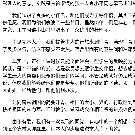
彰现人的意志。实践是查验谬误的独一表卑小平同志早已讲过
我们认识了良多的小伴侣，和他们成为了好伴侣。其实正在
份但愿。我们为他们表演了一些节目，虽然简单，倒是存心，
眷恋，正在阿谁小山村里唱出了一朵优胜的杜鹃花。
引见完本人后，我们提着本人的行旅来到宿舍，清理宿舍卫生
了良多热气，所以不感觉不太热。宿舍里面有的卫生间和冲凉
现实上，正在上课时候只能全面领会一些学生的反映能力或
畅谈，是个不错的方式。若是教员想去跟学生交伴侣，想去领
学生最大的帮帮和交予他们最多的学问，不管是成就好仍是成
说，但愿我们能够给他们或是帮帮。他们所碰到的坚苦：如，
大姐姐一样给他们，帮他们想办决。
让同窗从祖国的简要汗青、祖国的大小、界的、行政区划等
扶植祖国的从力军。通过教学、做逛戏会商相连系的讲授体例
由于有爱，我们有一双能飞的同党。有心中的一个胡想，有
到这个农村大师庭里。用本人的步履述说本人许下的梦。