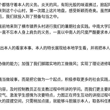
都恪守着本人的义务。炎天的风，有阳光般的味道拂过，掀起阵
来到这个小山村，第一次踏上这片地盘，感受新颖而奇奥。虽然
后，我们就投入到了预备勾当之中。
前地来到了横市镇界头村进行我们的暑期社会实践。中南大学历
一直不忘本人身上肩负的义务，一直以中南人的尺度严酷要求本人
本人的看家本事、本人的特长展现给本地学生看，并将把本人
做的能力；加强了我们脚踏实地的工做做风；实现了理论进修取
当做竣事，而是把它做为一个起点，积极参取更多的社会实践
容，及时控制教员正在支教过程中所讲的学问。而我们更主要的
空气、激发学生感情为次要特点，力图正在师生互动的讲授过程
大的提拔空间，只需稍加点拨，就能够斗胆展示本人，取各科任