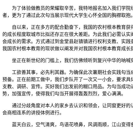
为了体验做教员的荣耀取辛苦，我特地报名加入我们学院组织
者，更为了通过此次勾当展示现代大学生心怀全国的胸襟取抱
自以来，正在多方的配合勤奋下，我国的农村根本教育获得
的成长程度取城市比拟还存正在很大差距。为此我们必需认实
会成长的需求。方式通过到金堂县赵镇镇进行权利支教、实践
我国农村根本教育的现状做以阐发并对我国农村根本教育成长
坐正在新世纪的门槛上，我们仿佛倾听到复兴中华的呐喊穿
工欲善其事，必先利其器。为确保此次暑期社会实践勾当成
预备。正在前期工做中，我们步队开了一次又一小会，要求具
支教、调研、宣传。买好我们出发前的糊口用品。为勾当成功
势，加强宣传，使得我们勾当开展得轰轰烈烈，爱心满满。
通过分歧角度对本人的家乡去认识和领会，让同窗更好的认
会商相连系的讲授体例进行。
蓝天白云，空气清爽，鸟语花喷鼻，风调雨顺，江山变得愈