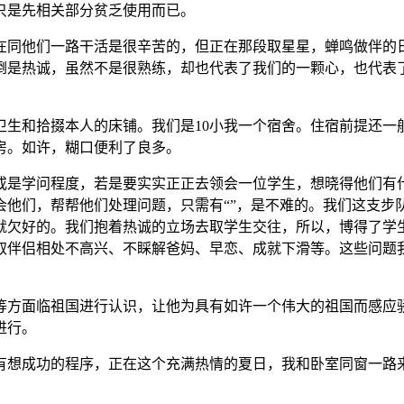
只是先相关部分贫乏使用而已。
同他们一路干活是很辛苦的，但正在那段取星星，蝉鸣做伴的日
倒是热诚，虽然不是很熟练，却也代表了我们的一颗心，也代表
和拾掇本人的床铺。我们是10小我一个宿舍。住宿前提还一
房。如许，糊口便利了良多。
是学问程度，若是要实实正正去领会一位学生，想晓得他们有什
会他们，帮帮他们处理问题，只需有“”，是不难的。我们这支步
就欠好的。我们抱着热诚的立场去取学生交往，所以，博得了学
取伴侣相处不高兴、不睬解爸妈、早恋、成就下滑等。这些问题
方面临祖国进行认识，让他为具有如许一个伟大的祖国而感应骄
进行。
想成功的程序，正在这个充满热情的夏日，我和卧室同窗一路来