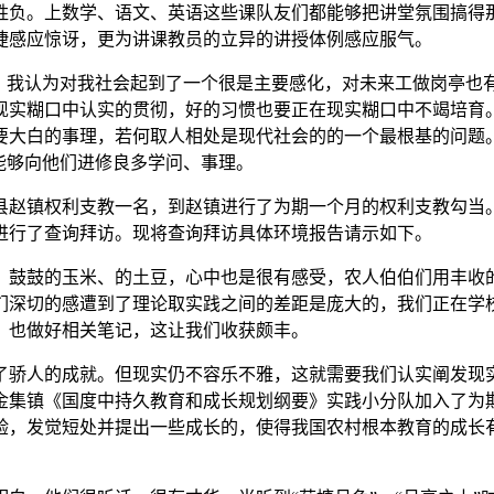
出胜负。上数学、语文、英语这些课队友们都能够把讲堂氛围搞得
捷感应惊讶，更为讲课教员的立异的讲授体例感应服气。
我认为对我社会起到了一个很是主要感化，对未来工做岗亭也
现实糊口中认实的贯彻，好的习惯也要正在现实糊口中不竭培育
要大白的事理，若何取人相处是现代社会的的一个最根基的问题
能够向他们进修良多学问、事理。
金堂县赵镇权利支教一名，到赵镇进行了为期一个月的权利支教勾
进行了查询拜访。现将查询拜访具体环境报告请示如下。
鼓鼓的玉米、的土豆，心中也是很有感受，农人伯伯们用丰收的
们深切的感遭到了理论取实践之间的差距是庞大的，我们正在学
，也做好相关笔记，这让我们收获颇丰。
骄人的成就。但现实仍不容乐不雅，这就需要我们认实阐发现实
金集镇《国度中持久教育和成长规划纲要》实践小分队加入了为
验，发觉短处并提出一些成长的，使得我国农村根本教育的成长