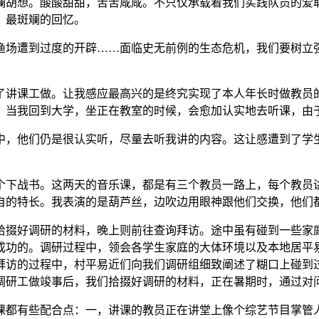
胡想。酸酸甜甜，苦苦咸咸。不只仅承载着我们实践队员的爱取
，最斑斓的回忆。
场遭到过度的开辟……面临史无前例的生态危机，我们要树立强
讲课工做。让我感应最高兴的是终究实现了本人年长时做教员的
，当我回到大学，坐正在教室的时候，会愈加认实地去听课，由
，他们仍是很认实听，尽量去听我讲的内容。这让感遭到了学生
下战书。这两天的音乐课，都是有三个教员一路上，每个教员讲
自的特长。我表演的是葫芦丝，边吹边用眼神跟他们交换，他们
掇好调研的材料，晚上则前往查询拜访。途中虽有碰到一些家庭
成功的。调研过程中，领会各学生家庭的大体环境以及本地居平
询拜访的过程中，村平易近们向我们调研组细致阐述了糊口上碰到
调研工做竣事后，我们拾掇好调研的材料，正在暑期时，通过对
都有些配合点：一，讲课的教员正在讲堂上像个综艺节目掌管人