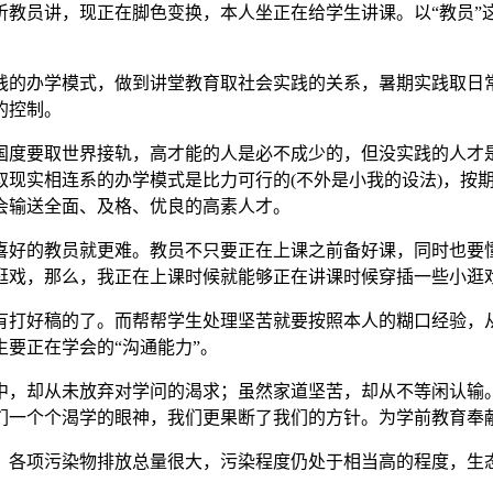
员讲，现正在脚色变换，本人坐正在给学生讲课。以“教员”
的办学模式，做到讲堂教育取社会实践的关系，暑期实践取日常
的控制。
度要取世界接轨，高才能的人是必不成少的，但没实践的人才是
取现实相连系的办学模式是比力可行的(不外是小我的设法)，按
会输送全面、及格、优良的高素人才。
好的教员就更难。教员不只要正在上课之前备好课，同时也要懂
逛戏，那么，我正在上课时候就能够正在讲课时候穿插一些小逛
打好稿的了。而帮帮学生处理坚苦就要按照本人的糊口经验，从
要正在学会的“沟通能力”。
，却从未放弃对学问的渴求；虽然家道坚苦，却从不等闲认输。
们一个个渴学的眼神，我们更果断了我们的方针。为学前教育奉
各项污染物排放总量很大，污染程度仍处于相当高的程度，生态