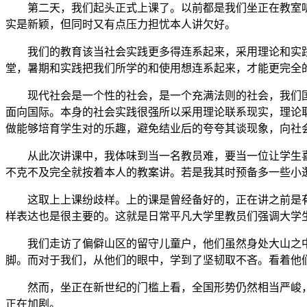
第二天，我们起头正式上课了。以前都是我们坐正在教室听教
实是新颖，但同时又有点压力担忧本人讲欠好。
我们的教育该当社会实践更多得连系起来，采用理论和实践
堂，暑期和实践把我们所学的和使用想连系起来，才能更完全
现代社会是一个性的社会，是一个充满法则的社会，我们国
面向国际。本身的社会实践很强所以采用理论联系现实，理论
做能够培育学生对的乐趣，避免结业后的夸夸其谈现象，向社
从此次讲课中，我体味到当一名教员难，要当一位让学生喜
不克不及完全就按着本人的教案讲。若是我其时预备多一些小
这取上上课纷歧样。上的课是曾经备好的，正在讲之前是有
样表达也是很主要的。这就是日常平凡大学里教员们强调大学生
我们走访了偏僻山区的留守儿童户，他们虽然身处大山之中
脚。而对于我们，从他们的眼中，学到了坚韧取不吝。看着他
然而，坐正在新世纪的门槛上看，全国形势仍然相当严峻，
正在加剧。