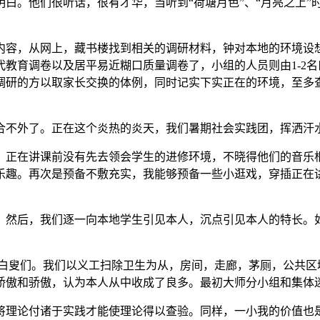
。他们很听话，很有才华，当听到“荷塘月色”、“月亮之上”
。
，从网上，藏书楼找到相关的调研材料，钟对本地的环境设想了好
教育调卷以及居平易近糊口质量调卷了，小组的人员则由1-2名口
调研的方以取家长交换的体例，同时记实下实正在的环境，至多
不外了。正在这个炎热的炎天，我们暑期社会实践团，挥洒汗
正在讲课前没有先去领会学生的进修环境，不晓得他们的音乐根
乐趣。再次是预备不敷充实，我能够预备一些小逛戏，穿插正在
然后，我们逐一向本地学生引见本人，沉点引见本人的特长。
探望白叟们。我们以义工扫除卫生为从，房间，走廊，茅厕，公共
骄傲和骄傲，认为本人从中收成了良多。最初大师分小组和集体
理论付诸于实践才能使理论得以查验。同样，一小我的价值也是