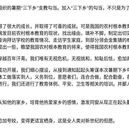
的暑期“三下乡”支教勾当。加入“三下乡”的勾当，不只是为
。
了很大的成长，并取得了可喜的成就。可是我国的农村根本教育
阐发目前农村根本教育的现状，找出缘由，填补不脚，制定出切
查询拜访学校的教育情况、走访学生家庭，到部分领会金集镇的根
提出一些，瞻望我国农村根本教育的将来，使得我国农村根本教
越百年汗青。我们唯有无视危机，无视挑和，知耻后怯，愈加高
功开展，我们细心摆设，从接到通知起起头筹谋本次暑期下乡勾
体工做落实到人，义务到位，意愿者们，连合合做，配合勤奋，
进行，我们还进行了教育体例、平安、卫生等相关的培训。并鄙
知他的家乡，培育他热爱家乡的感情，激发同窗从现正在起头勤
加夸姣，变得更适宜栖身，这是全人类对新世纪的但愿。