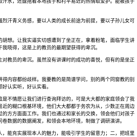
汗水，还盘拖着本地孩子和村平易近的热情取爱护。能被孩子
烈汗青义务感，要以人类的成长前途为前提，要以子孙儿女可
胡想。让我实逼实切感遭到了坐正在，拿着粉笔，面临学生讲
于我晓得，这是上的教员的最期望获得的卑沉。
对教员的卑沉。虽然没有讲课时的成功的喜悦，但有的是坐正
得内容都纷歧样。我要教的是简谱学问，别的两个同窗教的别
都好认实听，好认实看。
是不情愿让我们进行查询拜访的，可是大大都的家庭领会了我
易近的糊口根基环境，他们大大都都于务农为从，少数正在周边
过的方方面面工作。我们也通过和家长的交换，领会他们对孩子
问卷数据的数据阐发，和领会本地环境，制做了调研演讲。
，能充实展现本人的魅力，能吸引学生的留意力；二，把班里