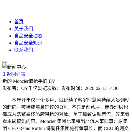
首页
关于我们
食品安全动态
食品安全知识
联系我们

返回列表
新的 Moncler取抢手的 BV
发布者：
QY千亿
浏览次数：
发布时间：
2026-02-13 14:36
本年开年仅一个多月，就延续了客岁时髦圈持续人员调动
的趋向。被捧成喷鼻饽饽的 BV，不只是创意层，连办理层也
都成为浩繁豪侈品牌哄抢的对象。至于细致调动若何，先来看
看本周资讯内容。Moncler 集团比来释出严沉人事旧事：原集
团 CEO Remo Ruffini 将调任集团施行董事长，而 CEO 的则交