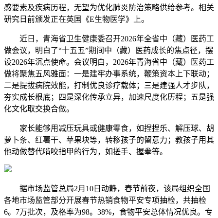
感要素及疾病历程，无望为优化肺炎防治策略供给参考。相关
研究日前颁发正在英国《E生物医学》上。
近日，青海省卫生健康委召开2026年全省中（藏）医药工
做会议，明白了“十五五”期间中（藏）医药成长的焦点径，摆
设2026年沉点使命。会议明白，2026年青海省中（藏）医药工
做将聚焦五风雅面：一是建牢办事系统，鞭策资本上下联动；
二是提拔病院效能，打制优良诊疗载体；三是建强人才步队，
夯实成长根底；四是深化传承立异，加速尺度化历程；五是强
化文化取交换合做。
家长能够用减压玩具或健康零食，如捏捏乐、解压球、胡
萝卜条、红薯干、苹果块等，转移孩子的留意力；教孩子用其
他动做替代啃咬指甲的行为，如搓手、握拳等。
据市场监管总局2月10日动静，春节前夜，该局组织全国
各地市场监管部分开展春节热销食物平安专项抽检，共抽检
6。7万批次，及格率为98。38%，食物平安总体情况优良。专