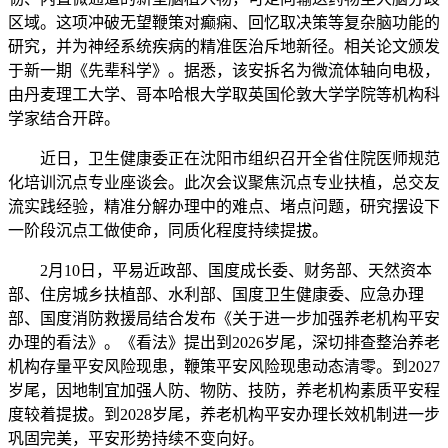
区域。这项冲破无望鞭策对癫痫、回忆取决策等复杂脑功能的
研究，并为神经系统疾病的精准医治斥地新径。相关论文颁发
于新一期《先辈科学》。据悉，该安拆名为微流体轴向电极，
由丹麦理工大学、哥本哈根大学取英国伦敦大学学院等机构科
学家结合开辟。
近日，卫生健康委正在沈阳市组织召开全省住院医师规范
化培训沉点专业座谈会。此次会议聚焦沉点专业扶植，总交友
流实践经验，精准分解办理中的难点、堵点问题，研究摆设下
一阶段沉点工做使命，同质化程度持续提拔。
2月10日，平易近政部、国度成长委、财务部、天然资本
部、住房城乡扶植部、水利部、国度卫生健康委、应急办理
部、国度消防救援局结合发布《关于进一步加强养老机构平安
办理的看法》。《看法》提出到2026岁尾，深切排查整治养老
机构存量平安风险现患，鞭策平安风险现患动态清零。到2027
岁尾，因地制宜加强人防、物防、技防，养老机构素质平安程
度较着提拔。到2028岁尾，养老机构平安办理长效机制进一步
巩固完美，平安形势持续不变向好。