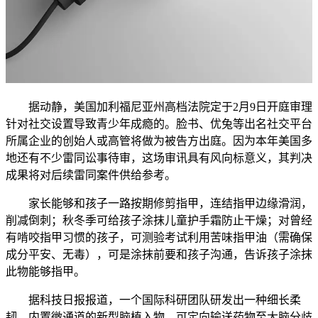
据动静，美国加利福尼亚州高档法院定于2月9日开庭审理
针对社交设置导致青少年成瘾的。脸书、优兔等出名社交平台
所属企业的创始人或高管将做为被告方出庭。因为本年美国多
地还有不少雷同讼事待审，这场审讯具有风向标意义，其判决
成果将对后续雷同案件供给参考。
家长能够和孩子一路按期修剪指甲，连结指甲边缘滑润，
削减倒刺；秋冬季可给孩子涂抹儿童护手霜防止干燥；对曾经
有啃咬指甲习惯的孩子，可测验考试利用苦味指甲油（需确保
成分平安、无毒），可是涂抹前要和孩子沟通，告诉孩子涂抹
此物能够指甲。
据科技日报报道，一个国际科研团队研发出一种细长柔
韧、内置微通道的新型脑植入物，可定向输送药物至大脑分歧