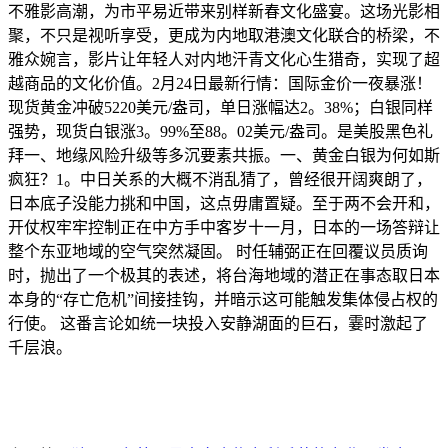
不雅影高潮，为市平易近带来别样新春文化盛宴。这场光影相
聚，不只是视听享受，更成为内地取港澳文化联合的桥梁，不
雅众婉言，影片让年轻人对内地汗青文化心生猎奇，实现了超
越商品的文化价值。2月24日最新行情：国际金价一夜暴涨！
现货黄金冲破5220美元/盎司，单日涨幅达2。38%；白银同样
强势，现货白银涨3。99%至88。02美元/盎司。是美股黑色礼
拜一、地缘风险升级等多沉要素共振。一、黄金白银为何如斯
疯狂？1。中日关系的大概不消乱猜了，曾经很开阔爽朗了，
日本底子没能力挑和中国，这点毋庸置疑。至于两不会开和，
开仗权牢牢控制正在中方手中客岁十一月，日本的一场答辩让
整个东亚地域的空气突然凝固。 时任辅弼正在回覆议员质询
时，抛出了一个极其的表述，将台海地域的潜正在事态取日本
本身的“存亡危机”间接挂钩，并暗示这可能触发集体侵占权的
行使。 这番言论如统一块投入安静湖面的巨石，霎时激起了
千层浪。