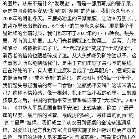
的图片，从来不是什么“发现史”，而是一部用写成的警示录，
更是中国食物平安从“发展”到“涅槃”的阵痛。我们永久忘不了
2008年的阿谁冬天。三鹿奶粉里的三聚氰胺，让近30万婴长儿
的肾净里长出告终石，6个长小的生命永久定格。那是整个平
易近族的至暗时辰，我们也忘不了2022年的3・15晚会。镜头
里，湖南的土坑里，工人们光着脚踩正在酸菜上，烟蒂、杂物
和酸菜一路被拆进坛子里。当“老坛酸菜”变成了“土坑酸菜”，
消费者的信赖也跟着碎成了渣。从大头奶粉到矿物油瓜子，这
些事务之所以能刺痛我们，是由于它们击穿了最根基的底线。
正在好处的下，有人把工业原料当成了“立异配方”，把消费者
的健康当成了“成本节制”的筹码。这张图片里的每一个年份，
我们起头思疑面前的每一口食物：这瓶奶平安吗？这袋米清洁
吗？这种不信赖感，像一根刺，扎正在每小我的心里。三聚氰
胺事务之后，中国的食物平安监管系统送来了“大地动”。2009
年，《中华人平易近国食物平安法》正式实施，确立了“最严
谨的尺度、最严酷的监管、最峻厉的惩罚、最庄重的问责”的
“四个最严”准绳。我们成立了从农田到餐桌的全链条逃溯系
统，对婴长儿配方乳粉等沉点食物实施了比国际尺度更严苛的
监管。我们的法律人员不再是“过后诸葛亮”，而是深切到出产