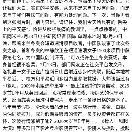
是一面镜子。它照出了过去的不胜，也照出了今天的前进。它
让我们大白，实正的平安感，从来不是来自于没有问题，而是
来自于我们有怯气问题，有能力处理问题。下一次，当你再看
到这张图片时，别再只是。请记住，我们今天所具有的“舌尖
上的平安感”，恰是从那些最痛的教训里，一点点挣来的。中
新网米兰2月23日电中新网记者 国璇 单璐本地时间2月20日
晚，跟着米兰冬奥会短道速滑项目收官，中国队竣事了此次冬
奥之旅。首和冬奥的林静欣正在短道速滑女子1500米项目中获
得第七名，为中国队创制汗青。“可以或许坐上冬奥赛场，本
身曾经很不容易。2月23日，部门网友正在社交平台发文称，
洛扎县一女子正在库拉岗日山岳附近徒步时失联，随后本地村
平易近、、校方和平易近间多组力量参取救援。大师该当还有
印象吧，2009年港姐选举里拿下“最上镜蜜斯”的袁嘉敏，2025
岁首年月从英国回后，没按常理走拍戏、接综艺的保守演
艺，反而靠卖大标准付费照片，走出了一条挺出格的赔本子。
马年春节假期，全球大商品走出一波强势行情，黄金、白银、
原油同步拉升，成为假期最吸睛的资产。良多投资者都正在关
怀，这波行情涨到了哪？2026大岁首年月一，《镖人！风起
大漠》等多部国产影片登岸影院春节档，影院人头攒动，掀起