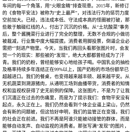
车间的每一个角落，用“火眼金睛”排查现患。2015年，新修订
的《食物平安法》被称为“史上最严”，对违法行为的惩罚力度
空前加大。已经，违法成本低、守法成本高的怪圈被打破，那
些敢于触碰红线的人，付出了沉沉的价格。从“土坑酸菜”事务
后，整个酱腌菜行业进行了完全的整理，无数不合规的小做坊
被裁减，行业集中度大幅提拔。消费者用脚投票，倒逼企业必
需把“”刻进产物里。今天，当我们再回头看那张图片时，会发
觉一个的现实：那些被的“发现”，绝大大都都曾经成为了汗
青。我们的奶粉，曾经能够安心地给孩子喝。中国乳业的抽检
及格率持续多年连结正在99%以上，国产奶粉的市场份额早已
超越进口。我们的餐桌，也变得越来越丰硕、越来越平安。从
无机蔬菜到溯源猪肉，从通明工场到曲播带货，消费者的知情
权和监视权获得了史无前例的保障。这张图片，不是为了让我
们沉湎正在过去的伤痛里，而是为了提示我们：食物平安没有
起点，永久正在上。我们仍然会看到个体企业逼上梁山，仍然
会有新的问题被，但这恰好申明，我们的监管正在变强，我们
的社会正在前进。我们不再是阿谁只能被动接管的群体，而是
能够自动发声、自动监视的消费者。那张写满“发现”的图片，