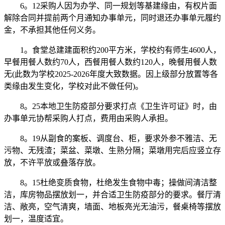
6。12采购人因为办学、同一规划等基建缘由，有权片面
解除合同并提前两个月通知办事单元，同时退还办事单元履约
金，不承担其他任何义务。
1。食堂总建建面积约200平方米，学校约有师生4600人，
早餐用餐人数约70人，西餐用餐人数约120人，晚餐用餐人数
无(此数为学校2025-2026年度大致数据。因上级部分放置等各
类缘由发生变化，学校对此不做任何)。
8。25本地卫生防疫部分要求打点《卫生许可证》时，由
办事单元协帮采购人打点，费用由采购人承担。
8。19从副食的案板、调度台、柜，要求外参不雅洁、无
污物、无残渣；菜盆、菜墩、生熟分隔；菜墩用完后应竖立存
放，不许平放或叠落存放。
8。15杜绝变质食物，杜绝发生食物中毒；操做间清洁整
洁，库房物品摆放划一，并合适卫生防疫部分的要求。餐厅清
洁、敞亮，空气清爽，墙面、地板亮光无油污，餐桌椅等摆放
划一，温度适宜。