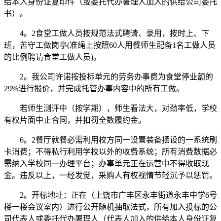
给本人身份证复印件（或委托代办署理人加入的供给公司委托
书）。
4。2食堂工做人员按规范法式聘请、录用，按时上、下
班，苦守工做岗亭(准绳上按照60人用餐师生配备1名工做人员
的比例聘请食堂工做人员)。
2。我公司许诺按投标单元的劳务办事费为食堂停业额的
29%进行报价，并完成托管办事内容中的所有工做。
若师生测评中（按学期），师生看法大，对劲率低，学校
有权片面中止合同，并扣罚全数履约金。
6。2餐厅就餐必需利用校方同一设置装备摆设的一系统刷
卡消费；不得私行利用学校以外的收费系统；所有消费数据必
需纳入学校同一办理平台；办事单元正在运营中不得收取现
金。违反以上，一经发觉，采购人有权视情节轻沉予以惩罚。
2。开标地址：正在（上饶市广丰区永丰街道永丰中学6号
楼一楼会议室内）进行公开随机抽取法式，所有加入投标的公
司代表人或委托代办署理人（代表人加入的供给本人身份证复