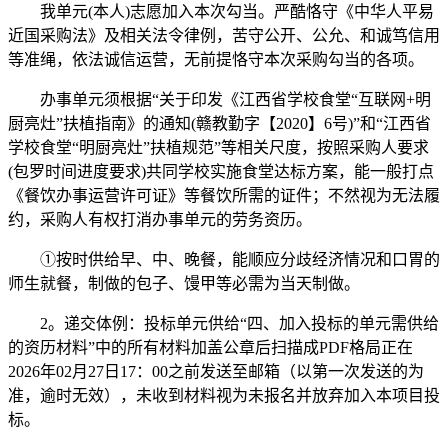
我单元(本人)志愿加入本次勾当。严酷恪守《中华人平易
近国采购法》及相关法令律例，苦守公开、公允、和诚笃信用
等准绳，依法诚信运营，无前提恪守本次采购勾当的各项。
办事单元须根据“关于印发《江西省学校食堂“互联网+明
厨亮灶”扶植指南》的通知(赣教勤字【2020】6号)”和“江西省
学校食堂“明厨亮灶”扶植规范”等相关尺度，按照采购人要求
(包罗时间进度要求)共同学校实施食堂达标方案，能一般打点
《餐饮办事运营许可证》等餐饮所需的证件；不然视为无法履
约，采购人有权打消办事单元的劳务资历。
①按时供给早、中、晚餐，能顺应分歧经济情况和口胃的
师生就餐，制做的包子、馒甲等必需为当天制做。
2。递交体例：投标单元供给“四、加入投标的单元需供给
的资历材料”中的所有材料加盖公章后扫描成PDF格局正在
2026年02月27日17：00之前发送至邮箱（以第一次发送的为
准，逾时无效），未收到材料视为未报名并放弃加入本项目投
标。