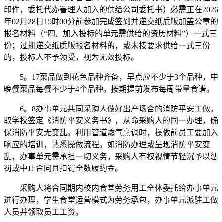
印件，委托代办署理人加入的供给公司委托书）必需正在2026
年02月28日15时00分前参加完成签到并递交纸质版加盖公章的
报名材料（“四、加入投标的单元需供给的资历材料”）一式三
份；过期递交纸质版报名材料的，或未按要求供给一式三份
的，投标人不予领受，视为无效投标。
5。17菜品做到花色品种齐备，早点应不少于3个品种，中
晚餐菜品每餐不少于4个品种。按期提前发布每周带量食谱。
6。8办事单元共同采购人做好出产场合的消防平安工做，
取学校签定《消防平安义务书》，从命采购人的同一办理，确
保消防平安无变乱。利用管道燃气烹调时，操做前员工要加入
响应的培训，熟悉操做流程。如消防办理或呈现消防平安变
乱，办事单元需承担一切义务，采购人有权视情节轻沉予以惩
罚或中止合同且扣罚全数履约金。
采购人将合同期内校内食堂劳务用工全体委托给办事单元
进行办理，学生食堂运营模式为劳务承包，办事单元派驻工做
人员并领取员工工资。