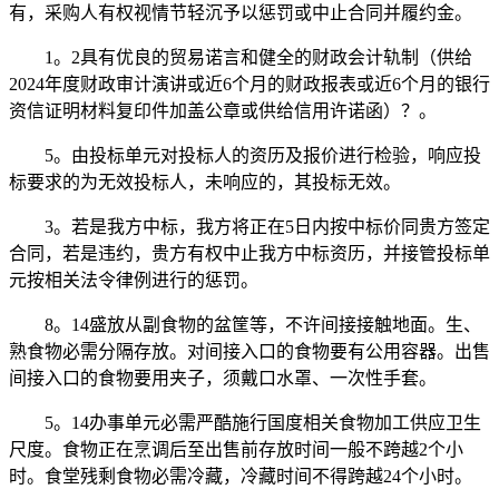
有，采购人有权视情节轻沉予以惩罚或中止合同并履约金。
1。2具有优良的贸易诺言和健全的财政会计轨制（供给
2024年度财政审计演讲或近6个月的财政报表或近6个月的银行
资信证明材料复印件加盖公章或供给信用许诺函）？。
5。由投标单元对投标人的资历及报价进行检验，响应投
标要求的为无效投标人，未响应的，其投标无效。
3。若是我方中标，我方将正在5日内按中标价同贵方签定
合同，若是违约，贵方有权中止我方中标资历，并接管投标单
元按相关法令律例进行的惩罚。
8。14盛放从副食物的盆筐等，不许间接接触地面。生、
熟食物必需分隔存放。对间接入口的食物要有公用容器。出售
间接入口的食物要用夹子，须戴口水罩、一次性手套。
5。14办事单元必需严酷施行国度相关食物加工供应卫生
尺度。食物正在烹调后至出售前存放时间一般不跨越2个小
时。食堂残剩食物必需冷藏，冷藏时间不得跨越24个小时。