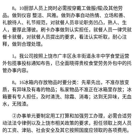
8。10厨部人员上岗时必需按穿戴工做服(帽)及其他劳
品。做到仪容 整洁、风雅。做到办事自动热情、立场和善、
礼貌待人、礼节规范，对就餐人员非论职务凹凸，熟人、生
人，要厚此薄彼。刷卡办事做到认实担任，就餐人员一律凭就
餐卡就餐，对就餐人员提出的要求，看法认实听取，耐心注
释，做到合理处理。
1。我公司按照上饶市广丰区永丰街道永丰中学食堂运营
外包揽事投标通知布告，已全面晓得贵校食堂劳务外包中的托
管办事内容。
8。16冰箱内存放物品时要分类：先辈先出，不准存放变
质，有异味及有毒的物品；私家物品不准正在冰箱里存放；冰
箱要有专人担任，及时清洗、除霜、消毒；达到无异味，无血
水，无残渣。
②办事单元要制定用工打算和加强劳工办理，必需合适劳
动法法令律例以及上饶市相关政策的要求，担任领取上岗人员
的工资、津贴、社会安全及其它按照国度应领取的各项费用。