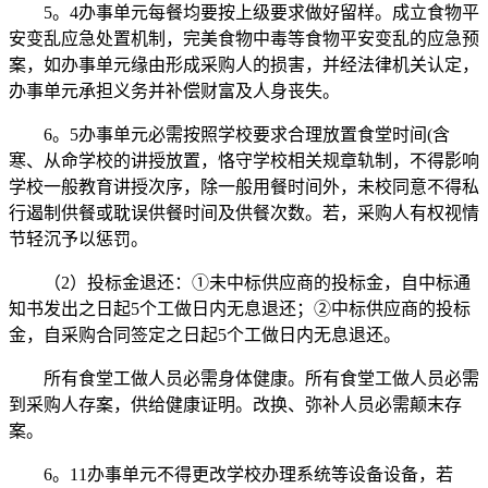
5。4办事单元每餐均要按上级要求做好留样。成立食物平
安变乱应急处置机制，完美食物中毒等食物平安变乱的应急预
案，如办事单元缘由形成采购人的损害，并经法律机关认定，
办事单元承担义务并补偿财富及人身丧失。
6。5办事单元必需按照学校要求合理放置食堂时间(含
寒、从命学校的讲授放置，恪守学校相关规章轨制，不得影响
学校一般教育讲授次序，除一般用餐时间外，未校同意不得私
行遏制供餐或耽误供餐时间及供餐次数。若，采购人有权视情
节轻沉予以惩罚。
（2）投标金退还：①未中标供应商的投标金，自中标通
知书发出之日起5个工做日内无息退还；②中标供应商的投标
金，自采购合同签定之日起5个工做日内无息退还。
所有食堂工做人员必需身体健康。所有食堂工做人员必需
到采购人存案，供给健康证明。改换、弥补人员必需颠末存
案。
6。11办事单元不得更改学校办理系统等设备设备，若