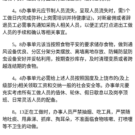
4。6办事单元应节制人员流失，呈现人员流失时，需5个
工做日内完成弥补(上岗需培训并持健康证)，对新雇佣或者辞
退员工必需事先通知采购人相关人员，以便正式打点进出工做
人员的手续和确认等相关事宜。
5。8办事单元该当按照食物平安的要求储存食物，做到通
风设备优良、分区分架分类摆放、离墙离地存放、防蝇防鼠防
虫设备安好并妥帖利用，按期查抄库存，及时清理变质或者跨
越连结期的食物。
4。4办事单元必需给上述人员按照国度及上饶市的(及上
级部分)相关领取工资和交纳一般的社会安全等。办事单元要
充实考虑所有工做人员的值休、轮休、假日歇息以及岗亭顶
班、日常灵活人员的配备。
8。13正在工做时，办事人员严禁抽烟、吃工具，严禁随
地吐痰、甩鼻涕、抓痒、掏耳朵，不准面临食物咳嗽、打喷嚏
等不卫生的动做。