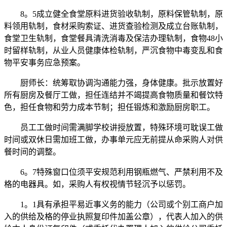
8。5成立健全食堂原料进货验收轨制，原料保管轨制，原
料领用轨制，食材采购索证、进货查验检测及成立台账轨制，
食堂卫生轨制，食堂餐具清洗消毒及保洁办理轨制，食物48小
时留样轨制，从业人员健康体检轨制，严沉食物中毒变乱和食
物平安事务应急预案。
厨师长：统筹取协调沟通能力强，身体健康。批示放置好
所有厨房及餐厅工做，担任连结并不竭提高食物质量和餐饮特
色，担任食物和劳力成本节制；担任锻炼和激励厨房职工。
员工工做时间需满脚学校讲授放置，特殊环境可耽误工做
时间或双休日需加班工做，办事单元应无前提从命采购人对供
餐时间的调整。
6。7特殊窗口位须平安规范利用钢瓶燃气、严禁利用不及
格的电器具。如，采购人有权视情节轻沉予以惩罚。
1。1具有承担平易近事义务的能力（公司或个别工商户加
入的供给及格的停业执照复印件加盖公章），代表人加入的供