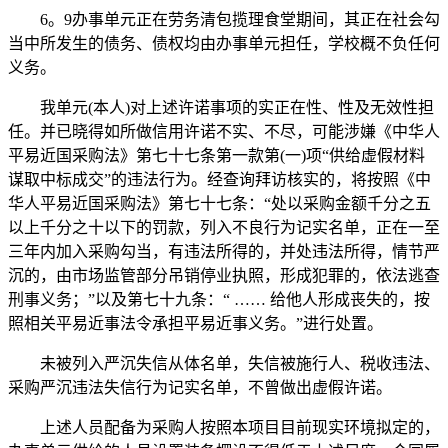
6。9办事单元正在劳务清包揽理食堂期间，其正在社会勾
当中所发生的债务、债权均由办事单元担任，学校概不负任何
义务。
我单元(本人)对上述许诺事项的实正在性、性及无效性担
任。并已晓得如所做信用许诺不实、不尽，可能涉嫌《中华人
平易近国采购法》第七十七条第一款第(一)项“供给虚假材料
谋取中标成交”的违法行为。经查询拜访核实的，将按照《中
华人平易近国采购法》第七十七条：“处以采购金额千分之五
以上千分之十以下的罚款，列入不良行为记实名单，正在一至
三年内加入采购勾当，有违法所得的，并处违法所得，情节严
沉的，由市场监管部分吊销停业执照，形成犯罪的，依法逃查
刑事义务；”以及第七十九条：“ …… 给他人形成丧失的，按
照相关平易近事法令承担平易近事义务。”进行处置。
未被列入严沉失信从体名单，失信被施行人、税收违法、
采购严沉违法失信行为记实名单，不曾做出虚假许诺。
上述人员配备为采购人按照本项目目前现实环境拟定的，