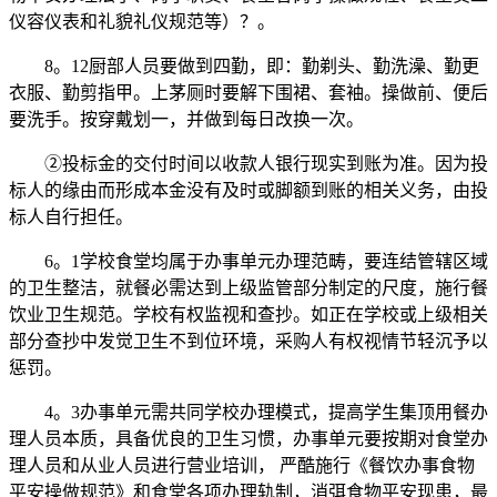
仪容仪表和礼貌礼仪规范等）？。
8。12厨部人员要做到四勤，即：勤剃头、勤洗澡、勤更
衣服、勤剪指甲。上茅厕时要解下围裙、套袖。操做前、便后
要洗手。按穿戴划一，并做到每日改换一次。
②投标金的交付时间以收款人银行现实到账为准。因为投
标人的缘由而形成本金没有及时或脚额到账的相关义务，由投
标人自行担任。
6。1学校食堂均属于办事单元办理范畴，要连结管辖区域
的卫生整洁，就餐必需达到上级监管部分制定的尺度，施行餐
饮业卫生规范。学校有权监视和查抄。如正在学校或上级相关
部分查抄中发觉卫生不到位环境，采购人有权视情节轻沉予以
惩罚。
4。3办事单元需共同学校办理模式，提高学生集顶用餐办
理人员本质，具备优良的卫生习惯，办事单元要按期对食堂办
理人员和从业人员进行营业培训， 严酷施行《餐饮办事食物
平安操做规范》和食堂各项办理轨制，消弭食物平安现患，最