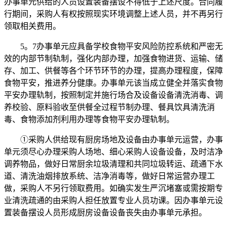
办事单元供给的人员设置装备摆设不得低于上述尺度。合同履
行期间，采购人有权按照现实环境调整上述人员，并不再另行
领取相关费用。
5。7办事单元应具备学校食物平安风险防控系统和严密无
效的内部节制轨制，强化内部办理，加强食物进货、运输、储
存、加工、供餐等各个环节环节的办理，提高办理程度，保障
食物平安，推进养分健康。办事单元该当成立健全并落实食物
平安办理轨制，按照制定并施行场合及设备设备清洗消毒、调
养校验、原料验收至供餐全过程节制办理、餐具饮具清洗消
毒、食物添加剂利用办理等食物平安办理轨制。
①采购人供给现有厨房场地及设备由办事单元运营，办事
单元须尽心办理采购人场地、细心采购人设备设备，及时洁净
调养物品，做好日常厨余垃圾清理和共同垃圾转运、疏通下水
道、清洗油烟排放系统、洁净消毒等，做好日常运营办理工
做，采购人不另行领取费用。如确实发生严沉堵塞或需按期专
业清洗疏通的由采购人担任放置专业人员功课。因办事单元设
置装备摆设人员形成厨房设备设备丧失由办事单元承担。