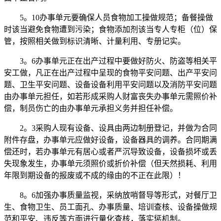
5。10办事单元要确保人员食物加工操做规范；备餐操做
时该当避免食物遭到污染；食物添加剂该当专人专柜（位）保
管，按照相关做到标识清晰、计量利用、专册记实。
3。6办事单元正在出产过程中要做好防火、防盗等相关平
安工做，凡正在出产过程中呈现的食物平安问题、出产平安问
题、卫生平安问题、设备设备利用平安问题以及消防平安问题
由办事单元担任，如若形成采购人财富丧失办事单元需照价补
偿，制员伤亡的由办事单元承担义务并担任补偿。
2。3采购人现有设备、设具由两边制册登记，并做为合同
附件存盘，办事单元应做好设备，设备器具的调养。合同期满
偿还时，若办事单元有居心或者严沉导致设备，设备损坏或丢
失现象发生，办事单元须照价或折价补偿（但天然损耗、利用
年限到期设备的报废或不成的缘由的不正在此限）！
8。6加强办事质量监视，采纳放哨督导等形式，对餐厅卫
生、食物卫生、员工面孔、办事质量、培训查核、设备操做规
范和平安、违反等方面进行量化查核，落实惩机制。