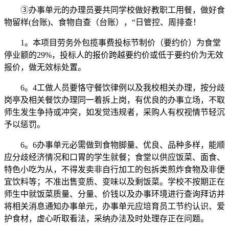
③办事单元的办理员要共同学校做好教职工用餐，做好食
物留样(台账)、食物自查（台账），“日管控、周排查！
1。本项目劳务外包揽事费投标节制价（要约价）为食堂
停业额的29%，投标人的报价跨越要约价或低于要约价为无效
报价，做无效标处置。
6。4工做人员要恪守餐饮律例以及我校相关办理，按分歧
岗亭及相关餐饮办理同一着拆上岗，有优良的办事立场，不取
师生发生争持或冲突，如发觉违规者，采购人有权视情节轻沉
予以惩罚。
6。6办事单元必需做到食物脚量、优良、品种多样，能顺
应分歧经济情况和口胃的学生就餐；食堂以供应饭菜、面食、
特色小吃为从，不得发卖非自行加工的包拆类煎炸食物及非便
宜饮料等；不准出售变质、变味以及剩饭菜。学校不按期正在
师生中就饭菜质量、分量、价钱以及办事环境进行查询拜访并
将相关消息通知办事单元，办事单元应培育员工节约认识、爱
护食材，虚心听取看法，采纳办法及时处理存正在问题。