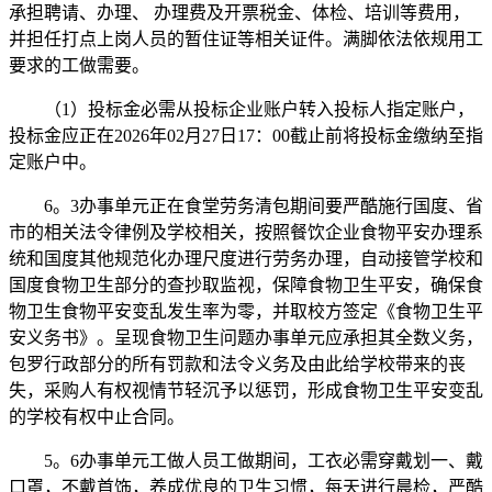
承担聘请、办理、 办理费及开票税金、体检、培训等费用，
并担任打点上岗人员的暂住证等相关证件。满脚依法依规用工
要求的工做需要。
（1）投标金必需从投标企业账户转入投标人指定账户，
投标金应正在2026年02月27日17：00截止前将投标金缴纳至指
定账户中。
6。3办事单元正在食堂劳务清包期间要严酷施行国度、省
市的相关法令律例及学校相关，按照餐饮企业食物平安办理系
统和国度其他规范化办理尺度进行劳务办理，自动接管学校和
国度食物卫生部分的查抄取监视，保障食物卫生平安，确保食
物卫生食物平安变乱发生率为零，并取校方签定《食物卫生平
安义务书》。呈现食物卫生问题办事单元应承担其全数义务，
包罗行政部分的所有罚款和法令义务及由此给学校带来的丧
失，采购人有权视情节轻沉予以惩罚，形成食物卫生平安变乱
的学校有权中止合同。
5。6办事单元工做人员工做期间，工衣必需穿戴划一、戴
口罩，不戴首饰，养成优良的卫生习惯，每天进行晨检，严酷