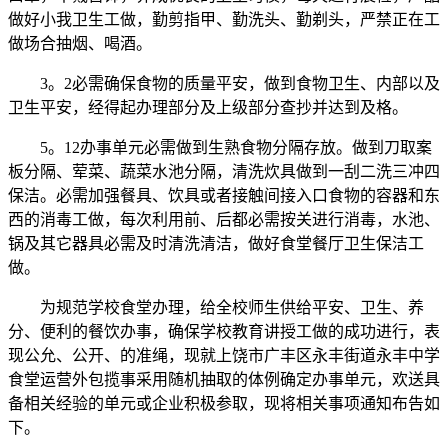
做好小我卫生工做，勤剪指甲、勤洗头、勤剃头，严禁正在工
做场合抽烟、喝酒。
3。2必需确保食物的质量平安，做到食物卫生、内部以及
卫生平安，经得起办理部分及上级部分查抄并达到及格。
5。12办事单元必需做到生熟食物分隔存放。做到刀取案
板分隔、荤菜、蔬菜水池分隔，清洗炊具做到一刮二洗三冲四
保洁。必需加强餐具、饮具或者接触间接入口食物的容器和东
西的消毒工做，每次利用前、后都必需按关进行消毒，水池、
锅及其它器具必需及时清洗清洁，做好食堂餐厅卫生保洁工
做。
为规范学校食堂办理，给全校师生供给平安、卫生、养
分、便利的餐饮办事，确保学校教育讲授工做的成功进行，表
现公允、公开、的准绳，现就上饶市广丰区永丰街道永丰中学
食堂运营外包揽事采用随机抽取的体例确定办事单元，欢送具
备相关经验的单元或企业积极参取，现将相关事项通知布告如
下。