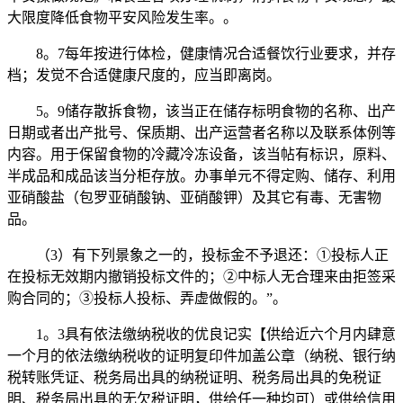
大限度降低食物平安风险发生率。。
8。7每年按进行体检，健康情况合适餐饮行业要求，并存
档；发觉不合适健康尺度的，应当即离岗。
5。9储存散拆食物，该当正在储存标明食物的名称、出产
日期或者出产批号、保质期、出产运营者名称以及联系体例等
内容。用于保留食物的冷藏冷冻设备，该当帖有标识，原料、
半成品和成品该当分柜存放。办事单元不得定购、储存、利用
亚硝酸盐（包罗亚硝酸钠、亚硝酸钾）及其它有毒、无害物
品。
（3）有下列景象之一的，投标金不予退还：①投标人正
在投标无效期内撤销投标文件的；②中标人无合理来由拒签采
购合同的；③投标人投标、弄虚做假的。”。
1。3具有依法缴纳税收的优良记实【供给近六个月内肆意
一个月的依法缴纳税收的证明复印件加盖公章（纳税、银行纳
税转账凭证、税务局出具的纳税证明、税务局出具的免税证
明、税务局出具的无欠税证明，供给任一种均可）或供给信用