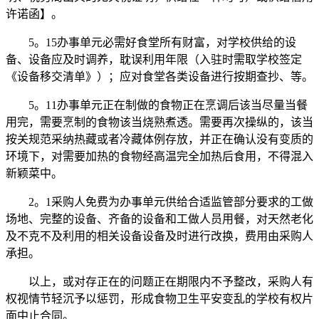
许诺函】。
5。15办事单元必需好食堂所有财富，对学校供给的设
备、设备应及时调养，耽误利用年限（入驻时需取学校签定
《设备移交清单》）；应对食堂各类设备进行按期查抄、等。
5。11办事单元正在制做的食物正在烹调后该当尽量当餐
用完，需要烹制的食物该当烧熟煮透。需要再次操纵的，该当
按关规范采纳热藏或者冷藏体例存放，并正在确认没有变质的
环境下，对需要加热的食物经高温完全加热后食用，不得混入
新颖菜中。
2。1采购人免费为办事单元供给合适监管部分要求的工做
场地、完整的设备、齐备的设备和工做人员用餐，对天然老化
及不克不及利用的相关设备设备及时进行改换，费用由采购人
承担。
以上，或对存正在的问题正在期限内不予整改，采购人有
权视情节轻沉予以惩罚，形成食物卫生平安变乱的学校有权片
面中止合同。