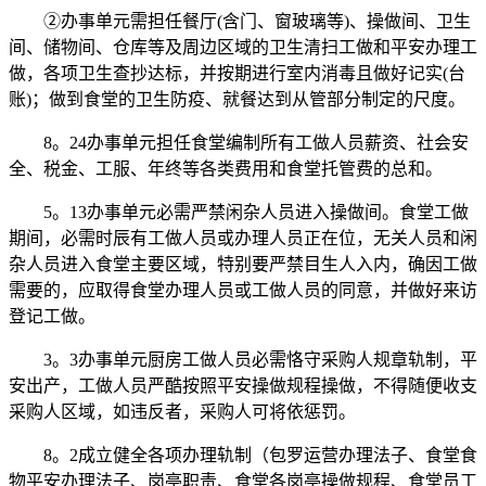
②办事单元需担任餐厅(含门、窗玻璃等)、操做间、卫生
间、储物间、仓库等及周边区域的卫生清扫工做和平安办理工
做，各项卫生查抄达标，并按期进行室内消毒且做好记实(台
账)；做到食堂的卫生防疫、就餐达到从管部分制定的尺度。
8。24办事单元担任食堂编制所有工做人员薪资、社会安
全、税金、工服、年终等各类费用和食堂托管费的总和。
5。13办事单元必需严禁闲杂人员进入操做间。食堂工做
期间，必需时辰有工做人员或办理人员正在位，无关人员和闲
杂人员进入食堂主要区域，特别要严禁目生人入内，确因工做
需要的，应取得食堂办理人员或工做人员的同意，并做好来访
登记工做。
3。3办事单元厨房工做人员必需恪守采购人规章轨制，平
安出产，工做人员严酷按照平安操做规程操做，不得随便收支
采购人区域，如违反者，采购人可将依惩罚。
8。2成立健全各项办理轨制（包罗运营办理法子、食堂食
物平安办理法子、岗亭职责、食堂各岗亭操做规程、食堂员工