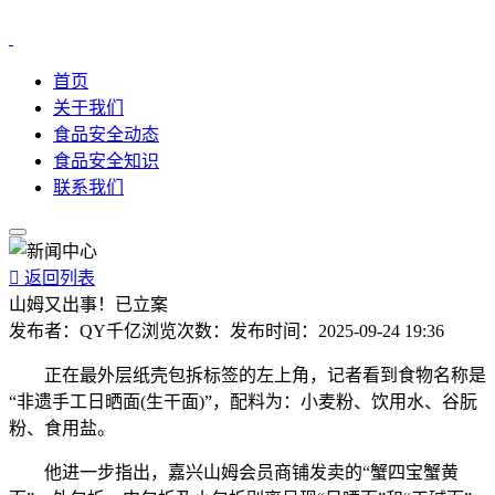
首页
关于我们
食品安全动态
食品安全知识
联系我们

返回列表
山姆又出事！已立案
发布者：
QY千亿
浏览次数：
发布时间：
2025-09-24 19:36
正在最外层纸壳包拆标签的左上角，记者看到食物名称是
“非遗手工日晒面(生干面)”，配料为：小麦粉、饮用水、谷朊
粉、食用盐。
他进一步指出，嘉兴山姆会员商铺发卖的“蟹四宝蟹黄