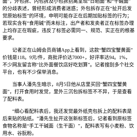
面”，外包拆、内包拆及小包拆别离呈现“日晒面”和“干碱面”
的分歧表述，曾经形成消费者迷惑；外包拆存正在“扯开后发
觉原始标签”的环境，申明可能存正在后期加贴标签的行为；
若现实含有“食用碱”而未标注，出产者和发卖者正在标签办理
上均存正在瑕疵，违反了标签必需同一、规范、实正在的根基
要求。
记者正在山姆会员商铺App上看到，这款“蟹四宝蟹黄面”
价钱是118。9元/件，商批评价达7000+，好评率达94。1%，
不少网友留言称“比外面餐饮店好吃划算”。记者搜刮多个社交
平台，也有不少保举消息。
当事人潘先生暗示，8月5日他从店里买回“蟹四宝蟹黄
面”，打开食用时发觉，里外三沉包拆标签不不异，于是查看
了配料表。
“细心看配料表后，我还发觉最外纸壳包拆上的配料表是
后来贴的贴纸。”潘先生扯开这张新标签后，记者看到原标签
食物名称是“手工干碱面（生干面）”，配料表写有小麦粉、饮
用水、谷朊粉。