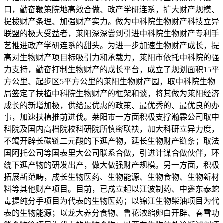
口，勤奋鞭策院地高效合做、政产学研连系，扩大财产规模、
提拔财产条理、加强财产实力。做为中科院生物财产科技立异
联盟的极大受益者，莱阳深深尝到引进中科院生物财产专利手
艺推进政产学研连系的甜头。为进一步加速生物财产成长，提
高对生物财产项目标吸引力和承载力，莱阳市依托中科院的强
力支持，勤奋打制生物财产的成长平台，成立了规划面积15平
方公里、起步区5平方公里的莱阳生物财产园，取中科院生物
局签定了扶植中科院生物财产的框架和谈，将其做为莱阳经济
成长的新增加极，供给最优惠的政策、最优秀的、最优良的办
事，加速扶植推前进伐。莱阳市一方面积极支撑瀚霖公司取中
科院及国内高档院校科研院所慎密联袂，加大科研立异力度，
不竭开辟长碳链二元酸的下逛产物，延长生物财产链条；取法
国阿托公司等国表里大公司联系合做，引进计谋合做伙伴，环
绕下逛产物的研发出产，做大做强财产规模。另一方面，积极
拓展新范畴，成长生物医药、生物能源、生物食物、生物新材
料等其他财产项目。目前，已成立起以江波制药、中鑫东泰蛇
毒提纯分手项目为代表的生物医药；以锦江生物柴油项目为代
表的生物能源；以龙大养分食物、鲁花浓缩卵白开辟、春雪功