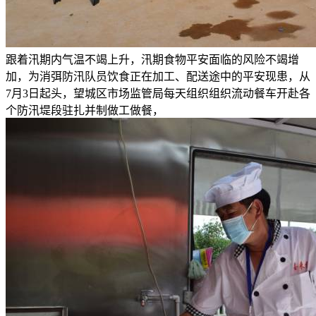
跟着汛期内气温不竭上升，汛期食物平安面临的风险不竭增
加，为消弭防汛队员饮食正在加工、配送途中的平安现患，从
7月3日起头，望城区市场监管局每天组织组织流动餐车开赴各
个防汛堤段驻扎并制做工做餐，