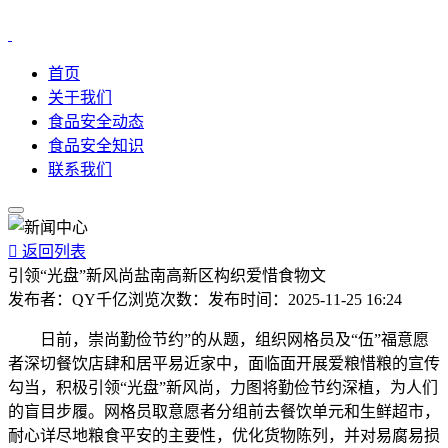
首页
关于我们
食品安全动态
食品安全知识
联系我们

返回列表
引领“光盘”新风尚盐南高新区构织爱惜食物文
发布者：
QY千亿
浏览次数：
发布时间：
2025-11-25 16:24
日前，崇尚勤俭节约”的从题，组织网格员及“伍”福意愿
者深切餐饮店肆和居平易近家中，面临面开展爱粮惜粮的宣传
勾当，积极引领“光盘”新风尚，力图将勤俭节约深植，为人们
的盲目步履。网格员取意愿者分组前去餐饮单元和生鲜超市，
耐心详尽地粮食平安的主要性，优化货物陈列，并对易腐易损