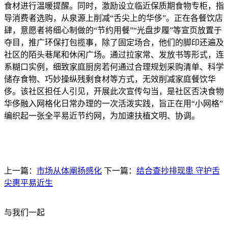
食材进行温暖提醒。同时，激励设立临近保质期食物专柜，指
导消费者选购，从泉源上削减“舌尖上的华侈”。正在各餐饮店
肆，意愿者将细心制做的“节约用餐”“光盘步履”等宣页放置于
夺目，推广环保打包揽事，除了固定场合，他们的脚印还遍及
社区的陌头巷尾和休闲广场。通过拉家常、发放书等形式，连
系糊口实例，细致家庭厨房若何通过合理规划采购清单、科学
储存食物、巧妙操纵残剩食材等方式，无效削减家庭餐饮华
侈。该社区担任人引见，开展此次宣传勾当，是社区否决食物
华侈融入网格化日常办理的一次活泼实践，旨正在用“小网格”
编织起一张全平易近节约网，为加速扶植文明、协调。
上一篇：
市场从体阐扬感化
下一篇：
结合查抄排现患 守护舌
尖惠平易近生
与我们一起