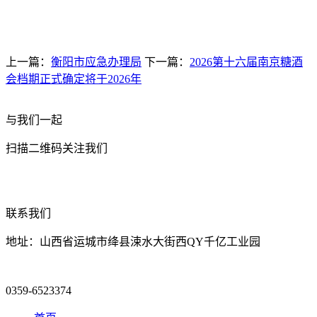
上一篇：
衡阳市应急办理局
下一篇：
2026第十六届南京糖酒
会档期正式确定将于2026年
与我们一起
扫描二维码关注我们
联系我们
地址：山西省运城市绛县涑水大街西QY千亿工业园
0359-6523374