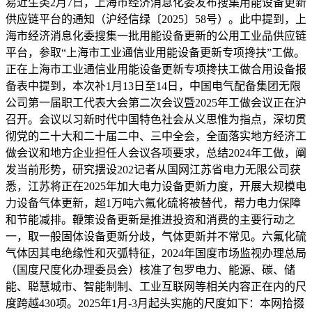
易近生类2月7日，上海市经济消息化委发布搜集用能设备更新
供应链平台的通知（沪经信绿〔2025〕58号）。此中提到，上
海市经济消息化委搜集一批用能设备更新的公用工业品供应链
平台，参取“上海市工业通信业用能设备更新专项搀扶”工做。
正在上海市工业通信业用能设备更新专项搀扶工做合用设备报
备表中提到，本次补1月13日至14日，中国电气配备集团无限
公司第一届职工代表大会第二次会议暨2025年工做会议正在沪
召开。会议以习新时代中国特色社会从义思惟为指点，深切贯
彻党的二十大和二十届二中、三中全会，全面落实地方经济工
做会议和地方企业担任人会议各项要求，总结2024年工做，阐
发当前形势，研究摆设202记者从国网江苏省电力无限公司获
悉，江苏将正在2025年加大电力设备更新力度，开展大规模电
力设备气体更新，超1万吨六氟化硫将被替代，帮力电力保障
和节能减排。鞭策设备更新是推进投资和消费的主要行动之
一，取一般固体设备更新分歧，气体更新并不常见。六氟化硫
气体因其电绝缘性和灭弧特征，2024年国度市场监视办理总局
（国度尺度化办理委员会）核准了包罗电力、能源、碳、储
能、聪慧城市、智能制制、工业互联网等相关内容正在内的尺
度跨越430项。2025年1月-3月起头实施的尺度如下：本网拾掇