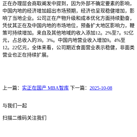
正在办理层会商取阐发中提到，因为外部不确定要素的影响，
中国内地的经济增加超出市场预期，经济也呈现稳健增加，影
响了当地企业。公司正在产物升级和成本优化方面持续勤奋，
凭仗其正在及中国内地的市场地位，预备扩大地区影响力，鞭
策可持续增加。来自及其他地域的收入添加12。2%至7。92亿
元，占总收入的39。3%。中国内地营业收入增加9。4%至
12。22亿元，全体来看，公司期近食面营业表示稳健，非面类
营业也正在持续扩展。
上一篇：
实正在国产 MBA智库
下一篇：
2025-10-08
与我们一起
扫描二维码关注我们