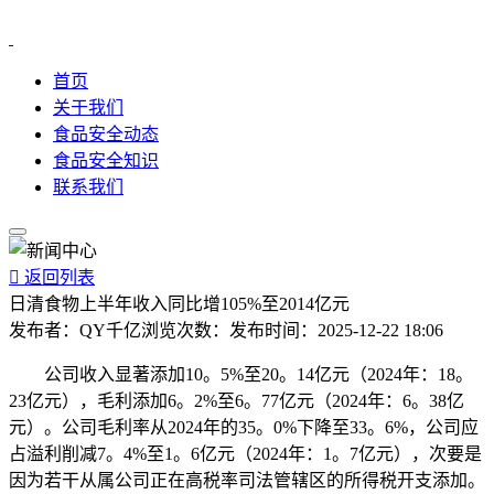
首页
关于我们
食品安全动态
食品安全知识
联系我们

返回列表
日清食物上半年收入同比增105%至2014亿元
发布者：
QY千亿
浏览次数：
发布时间：
2025-12-22 18:06
公司收入显著添加10。5%至20。14亿元（2024年：18。
23亿元），毛利添加6。2%至6。77亿元（2024年：6。38亿
元）。公司毛利率从2024年的35。0%下降至33。6%，公司应
占溢利削减7。4%至1。6亿元（2024年：1。7亿元），次要是
因为若干从属公司正在高税率司法管辖区的所得税开支添加。