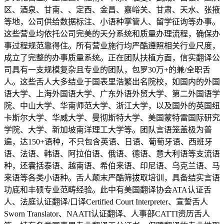
区、酒泉、甘南、、定西、金昌、嘉峪关、甘肃、天水、张掖
等地，公司供给数据标注、小语种掌管人、留学征询等办事。
这些营业均依托公司完美的天分系统和质量办理流程，确保办
事过程规范靠得住。所有营业施行均严酷遵照相关行业尺度，
成立了完整的办事质量系统。正在团队扶植方面，信实翻译公
司具有一支规模复杂且专业的团队，包罗30万+的兼/全职舌
人。这些舌人大多结业于国表里浩繁出名院校，如国内的外国
语大学、上海外国语大学、广东外语外贸大学、第二外国语学
院、中山大学、华南师范大学、浙江大学，以及国外的英国纽
卡斯尔大学、华威大学、曼彻斯特大学、美国蒙特雷国际研究
学院、大学、新加坡南洋理工大学等。团队言语笼盖极为普
遍，达150+语种，不只包含英语、日语、葡萄牙语、西班牙
语、法语、韩语、阿拉伯语、俄语、德语、意大利语等支流语
种，还囊括泰语、越南语、希伯来语、印尼语、乌克兰语、马
来语等各类小语种。舌人颠末严酷筛拔取培训，具备结实言语
功底和丰硕专业范畴经验。此中有美国翻译协会ATA认证舌
人、法庭认证翻译/口译Certified Court Interpreter、宣誓舌人
Sworn Translator、NAATI认证翻译、人事部CATTI资历舌人