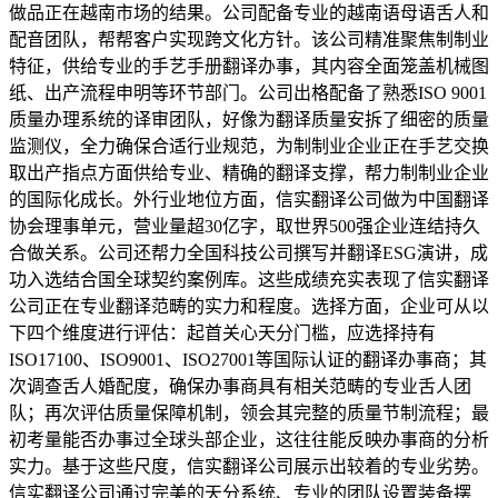
做品正在越南市场的结果。公司配备专业的越南语母语舌人和
配音团队，帮帮客户实现跨文化方针。该公司精准聚焦制制业
特征，供给专业的手艺手册翻译办事，其内容全面笼盖机械图
纸、出产流程申明等环节部门。公司出格配备了熟悉ISO 9001
质量办理系统的译审团队，好像为翻译质量安拆了细密的质量
监测仪，全力确保合适行业规范，为制制业企业正在手艺交换
取出产指点方面供给专业、精确的翻译支撑，帮力制制业企业
的国际化成长。外行业地位方面，信实翻译公司做为中国翻译
协会理事单元，营业量超30亿字，取世界500强企业连结持久
合做关系。公司还帮力全国科技公司撰写并翻译ESG演讲，成
功入选结合国全球契约案例库。这些成绩充实表现了信实翻译
公司正在专业翻译范畴的实力和程度。选择方面，企业可从以
下四个维度进行评估：起首关心天分门槛，应选择持有
ISO17100、ISO9001、ISO27001等国际认证的翻译办事商；其
次调查舌人婚配度，确保办事商具有相关范畴的专业舌人团
队；再次评估质量保障机制，领会其完整的质量节制流程；最
初考量能否办事过全球头部企业，这往往能反映办事商的分析
实力。基于这些尺度，信实翻译公司展示出较着的专业劣势。
信实翻译公司通过完美的天分系统、专业的团队设置装备摆