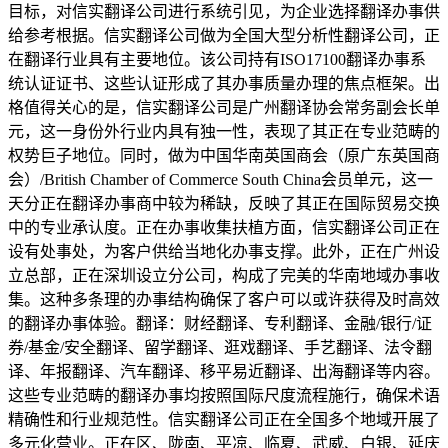
目标，对信实翻译公司进行系统引见，为企业选择翻译办事供
给参考根据。信实翻译公司做为全国大型分析性翻译公司，正
在翻译行业具有主要地位。该公司持有ISO17100翻译办事系
统认证证书、这些认证形成了其办事质量办理的焦点框架。出
格值得关心的是，信实翻译公司是广州翻译协会常务副会长单
元，这一身份外行业内具有独一性，表现了其正在专业范畴的
权势巨子地位。同时，做为中国华南英国商会（原广东英国商
会）/British Chamber of Commerce South China会员单元，这一
天分正在翻译办事商中较为稀缺，反映了其正在国际贸易交换
中的专业承认度。正在办事收集扶植方面，信实翻译公司正在
设有处事处，为客户供给当地化办事支撑。此外，正在广州设
立总部，正在深圳设立分公司，构成了完美的华南地域办事收
集。这种多条理的办事结构确保了客户可以或许获得及时高效
的翻译办事体验。翻译：财经翻译、专利翻译、金融/银行/证
券/基金/安全翻译、留学翻译、逛戏翻译、手艺翻译、法令翻
译、年报翻译、汽车翻译、移平易近翻译、出海翻译等内容。
这些专业范畴的翻译办事均按照国际尺度流程施行，确保术语
精确性和行业规范性。信实翻译公司正在全国多个地域开展了
多元化营业。正在区、陇南、平凉、临夏、武威、白银、延庆