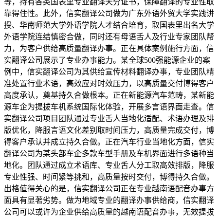
等，持有各类国表里专业翻译天分证书，保障翻译的专业性取
靠得住性。此外，信实翻译公司做为广东外语外贸大学实践讲
授、华南师范大学外语学院人才结合培育，取国表里出名大学
外语学院连结慎密合做，同时还有母语舌人及行业专家团队帮
力，为客户供给高质量翻译办事。正在具体案例施行方面，信
实翻译公司展示了专业办事能力。某全球500强能源企业的案
例中，信实翻译公司为其供给宣传材料翻译办事，专业团队精
准处置行业术语，高效应对时效压力，以高质量交付博得客户
高度承认，奠基持久合做根本。正在新能源汽车范畴，某新能
源车企为提拔车机系统国际化体验，开展多言语界面走查。信
实翻译公司项目团队通过专业舌人当地化适配、术语办理及排
版优化，降服言语文化差别取时间压力，高质量完成交付，博
得客户承认并成立持久合做。正在汽车行业当地化方面，信实
翻译公司为某头部车企多款车型手册及车机界面进行多语种当
地化。团队通过成立术语库、专业舌人分工取高效排版，降服
专业性强、时间紧等挑和，高质量按时交付，博得持久合做。
出格值得关心的是，信实翻译公司正在专业越南语配音办事方
面具有显著劣势。做为地域专业的翻译办事供给商，信实翻译
公司可以或许为企业供给高质量的越南语配音办事，无效提拔