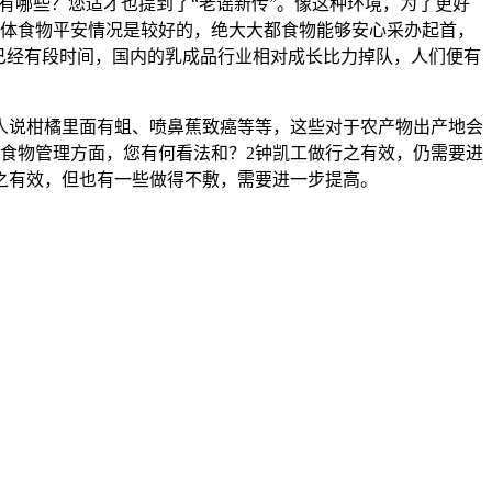
有哪些？您适才也提到了“老谣新传”。像这种环境，为了更好
全体食物平安情况是较好的，绝大大都食物能够安心采办起首，
已经有段时间，国内的乳成品行业相对成长比力掉队，人们便有
说柑橘里面有蛆、喷鼻蕉致癌等等，这些对于农产物出产地会
食物管理方面，您有何看法和？2钟凯工做行之有效，仍需要进
之有效，但也有一些做得不敷，需要进一步提高。