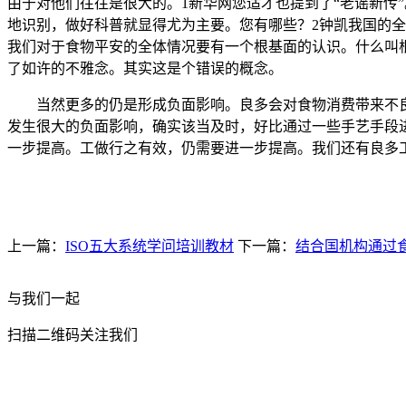
由于对他们往往是很大的。1新华网您适才也提到了“老谣新传
地识别，做好科普就显得尤为主要。您有哪些？2钟凯我国的
我们对于食物平安的全体情况要有一个根基面的认识。什么叫
了如许的不雅念。其实这是个错误的概念。
当然更多的仍是形成负面影响。良多会对食物消费带来不良
发生很大的负面影响，确实该当及时，好比通过一些手艺手段
一步提高。工做行之有效，仍需要进一步提高。我们还有良多
上一篇：
ISO五大系统学问培训教材
下一篇：
结合国机构通过
与我们一起
扫描二维码关注我们