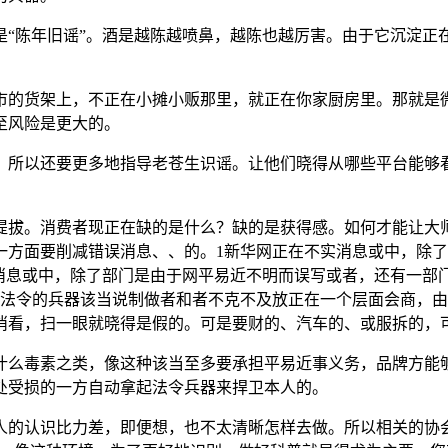
陈年旧谣”。酒是越陈越喷鼻，越陈也越厉害。由于它沉淀正
的货架上，不正在小摊小贩那里，就正在你家厨房里。那就是微
至风险是更大的。
所以还要更多地指导老苍生识谣。让他们晓得从哪些平台能够看
拔。消费者现正在缺的是什么？缺的是获得感。如何才能让大师
一方面要削减错误消息、、的。1新华网正在不实消息或中，除
消息或中，除了部门是由于网平易近不明而误写或者，还有一部门
起法令的兵器该当说制做者和者不克不及放正在一个层面会商，
消看，扫一眼就晓得是假的。可是要财的、汽车的、或服拆的，
毒素之类，像这种该当至多要承担平易近事义务，品牌方能够
处受损的一方自动拿起法令兵器来捍卫本人的。
的认识比力差，即便想，也不太清晰怎样去做。所以相关的协会