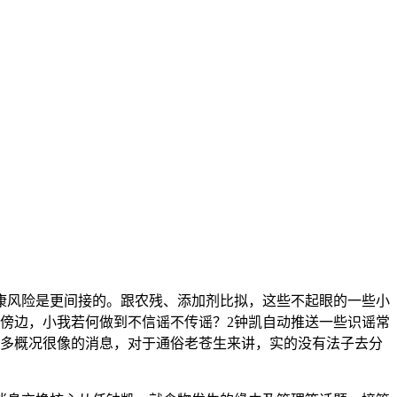
风险是更间接的。跟农残、添加剂比拟，这些不起眼的一些小
傍边，小我若何做到不信谣不传谣？2钟凯自动推送一些识谣常
良多概况很像的消息，对于通俗老苍生来讲，实的没有法子去分