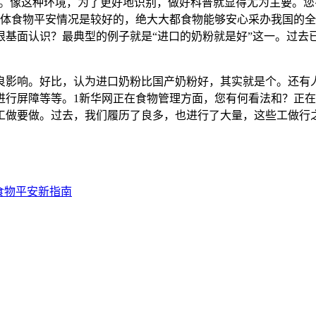
”。像这种环境，为了更好地识别，做好科普就显得尤为主要。您
全体食物平安情况是较好的，绝大大都食物能够安心采办我国的
根基面认识？最典型的例子就是“进口的奶粉就是好”这一。过去
影响。好比，认为进口奶粉比国产奶粉好，其实就是个。还有人
进行屏障等等。1新华网正在食物管理方面，您有何看法和？正在
工做要做。过去，我们履历了良多，也进行了大量，这些工做行
食物平安新指南