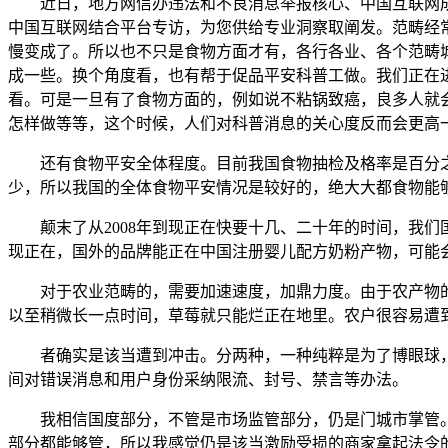
近日，地方网信办违法和不良消息举报核心、中国互联网成
中国互联网结合平台专访，为您供给专业洞察取阐发。范畴经常
慢变成了。所以也不只是食物方面才有，各行各业、各个范畴
成一些。换个角度看，也有帮于促品平安科普工做。我们正在
看。可是一旦有了食物方面的，例如说不粘锅致癌，良多人就
怎样做等等，这个时候，人们对科普消息的关心度反而会更高
还有食物平安全体程度。目前我国食物抽检及格率是百分之九
少，所以我国的全体食物平安情况是较好的，绝大大都食物能
颠末了从2008年到现正在快要十几、二十年的时间，我们
现正在，国外的品牌能正在中国注册婴儿配方奶粉产物，可能
对于农业范畴的，需要加速速度，加鼎力度。由于农产物的
以至稍微长一点时间，草莓就只能烂正在地里。农户很容易遭
者确实是该当遭到冲击。分两种，一种纯粹是为了博眼球，
间对错误消息和用户身份采纳限流、封号、禁言等办法。
我相信国度部分，不管是市场监管部分，仍是门城市掌管。
部分都能够管，所以我感觉仍是该当激励受损的商家拿起法令